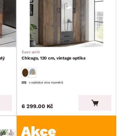
Šatní skříň
edý
Chicago, 120 cm, vintage optika
v nabídce více rozměrů
6 299.00 Kč