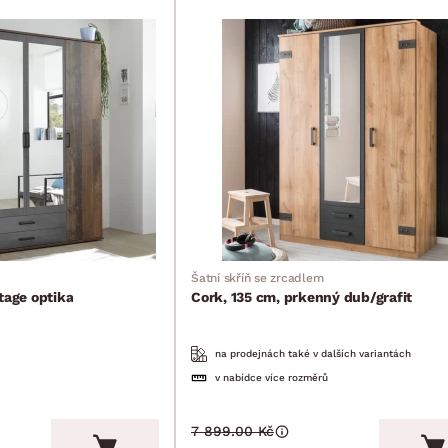
Šatní skříň se zrcadlem
tage optika
Cork, 135 cm, prkenný dub/grafit
na prodejnách také v dalších variantách
v nabídce více rozměrů
7 899.00 Kč