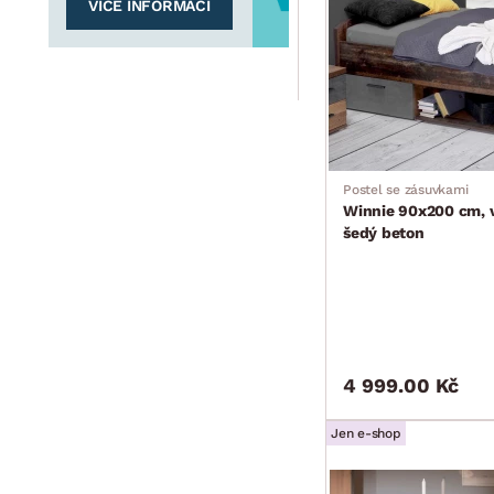
VÍCE INFORMACÍ
Postel se zásuvkami
Winnie 90x200 cm, v
šedý beton
4 999.00 Kč
Jen e-shop