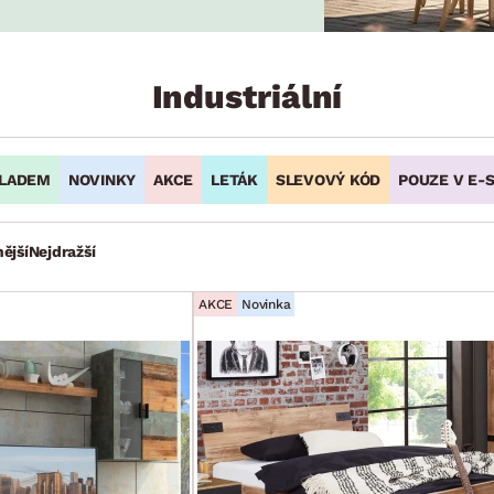
NÍ
DOMÁCÍ SPOTŘEBIČE
ZAHRADNÍ 
tavy
Z
vy
Z
Industriální
avy
LADEM
NOVINKY
AKCE
LETÁK
SLEVOVÝ KÓD
POUZE V E-
ější
Nejdražší
AKCE
Novinka