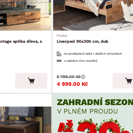
Postel
ntage optika dřeva, s
Liverpool 90x200 cm, dub
na prodejnách také v dalších variantách
v nabídce více rozměrů
5 799.00 Kč
4 999.00 Kč