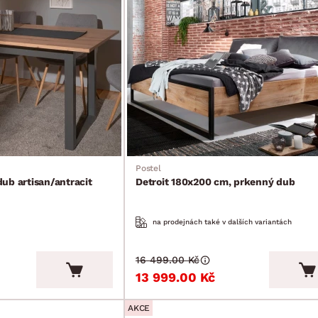
Postel
ub artisan/antracit
Detroit 180x200 cm, prkenný dub
na prodejnách také v dalších variantách
16 499.00 Kč
13 999.00 Kč
AKCE