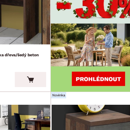
ika dřeva/šedý beton
Novinka