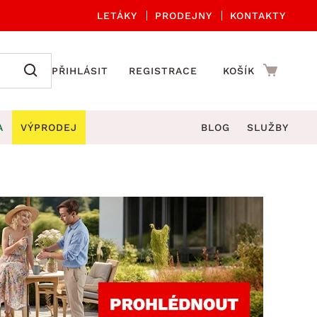
LETÁKY
PRODEJNY
KONTAKTY
PŘIHLÁSIT
REGISTRACE
KOŠÍK
A
VÝPRODEJ
BLOG
SLUŽBY
A ORGANIZACE
Zahradní sety
DROBNÉ BYTOVÉ DOPLŇKY
če
Kuchyňské příslušenství
adní židle a křesla
štníky
Kuchyňské doplňky
ahradní lavice
viny
Koupelnové doplňky
Zahradní stoly
lečení
Zahradní doplňky
hradní houpačky
Zobrazit vše
ahradní lehátka