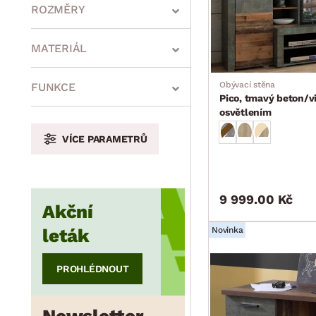
ROZMĚRY
MATERIÁL
min.
cm
max.
cm
Obývací stěna
FUNKCE
Pico, tmavý beton/vi
osvětlením
VÍCE PARAMETRŮ
min.
cm
max.
cm
9 999.00 Kč
Akční
min.
cm
max.
cm
leták
Novinka
PROHLÉDNOUT
min.
cm
max.
cm