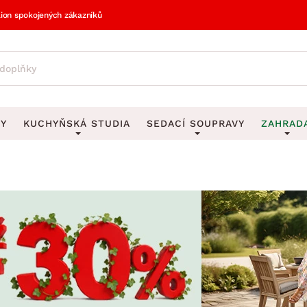
lion spokojených zákazníků
VY
KUCHYŇSKÁ STUDIA
SEDACÍ SOUPRAVY
ZAHRAD
vy
DEKORACE
Sedací soupravy do U
UKLÁDÁNÍ 
y
Obrazy
Věšáky na klí
avy
Rohové sedací soupravy
Zahr
Zrcadla
Stojany na de
tavy
Sedací soupravy 3-2-1
Z
la
Hodiny
Stojany na no
avy
Sedací soupravy na míru
Vázy
Stojany na ob
vy
Za
Zobrazit vše
Zobrazit vše
avy
Z