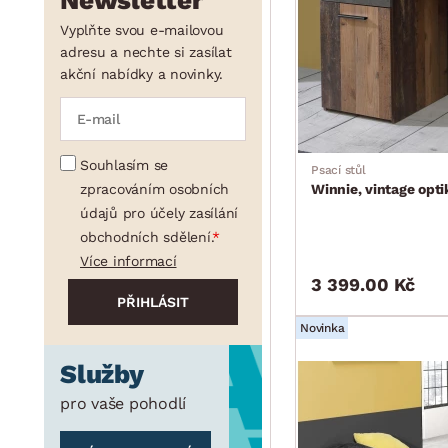
Newsletter
min.
cm
max.
cm
Vyplňte svou e-mailovou
adresu a nechte si zasílat
akční nabídky a novinky.
min.
cm
max.
cm
Souhlasím se
Psací stůl
zpracováním osobních
Winnie, vintage opt
údajů pro účely zasílání
obchodních sdělení.
Více informací
3 399.00 Kč
Novinka
Služby
pro vaše pohodlí