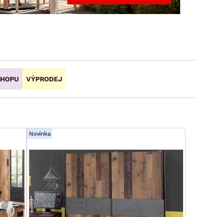
DOPLŇKY
VÁNOCE
ahradní doplňky
ahradní sestavy
SHOPU
VÝPRODEJ
Novinka