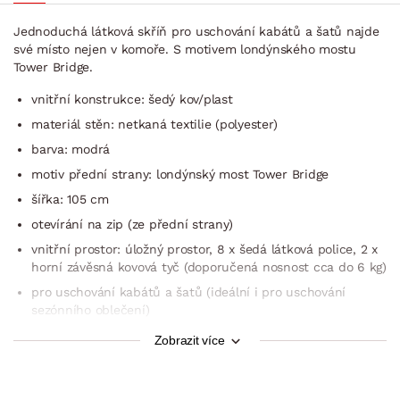
Jednoduchá látková skříň pro uschování kabátů a šatů najde
své místo nejen v komoře. S motivem londýnského mostu
Tower Bridge.
vnitřní konstrukce: šedý kov/plast
materiál stěn: netkaná textilie (polyester)
barva: modrá
motiv přední strany: londýnský most Tower Bridge
šířka: 105 cm
otevírání na zip (ze přední strany)
vnitřní prostor: úložný prostor, 8 x šedá látková police, 2 x
horní závěsná kovová tyč (doporučená nosnost cca do 6 kg)
pro uschování kabátů a šatů (ideální i pro uschování
sezónního oblečení)
najde své místo v komoře, garsonce nebo na půdě
Zobrazit více
dodáváno v demontu