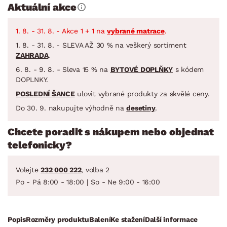
Aktuální akce
1. 8. - 31. 8. - Akce 1 + 1 na
vybrané matrace
.
1. 8. - 31. 8. - SLEVA AŽ 30 % na veškerý sortiment
ZAHRADA
.
6. 8. - 9. 8. - Sleva 15 % na
BYTOVÉ DOPLŇKY
s kódem
DOPLNKY.
POSLEDNÍ ŠANCE
ulovit vybrané produkty za skvělé ceny.
Do 30. 9. nakupujte výhodně na
desetiny
.
Chcete poradit s nákupem nebo objednat
telefonicky?
Volejte
232 000 222
, volba 2
Po - Pá 8:00 - 18:00 | So - Ne 9:00 - 16:00
Popis
Rozměry produktu
Balení
Ke stažení
Další informace