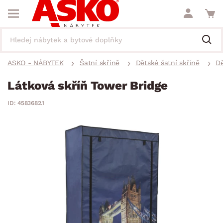
ASKO - NÁBYTEK
Šatní skříně
Dětské šatní skříně
Dě
Látková skříň Tower Bridge
ID: 4583682.1