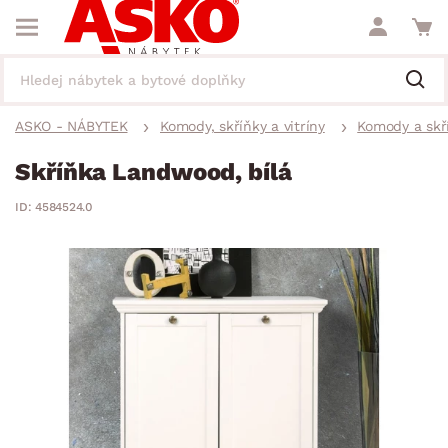
ASKO - NÁBYTEK
Komody, skříňky a vitríny
Komody a skř
Skříňka Landwood, bílá
ID: 4584524.0