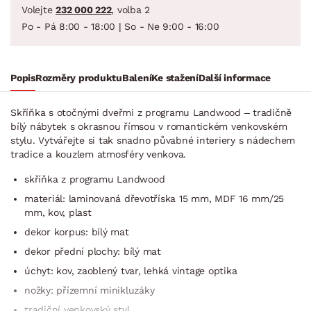
Volejte
232 000 222
, volba 2
Po - Pá 8:00 - 18:00 | So - Ne 9:00 - 16:00
Popis
Rozměry produktu
Balení
Ke stažení
Další informace
Skříňka s otočnými dveřmi z programu Landwood – tradičně
bílý nábytek s okrasnou římsou v romantickém venkovském
stylu. Vytvářejte si tak snadno půvabné interiery s nádechem
tradice a kouzlem atmosféry venkova.
skříňka z programu Landwood
materiál: laminovaná dřevotříska 15 mm, MDF 16 mm/25
mm, kov, plast
dekor korpus: bílý mat
dekor přední plochy: bílý mat
úchyt: kov, zaoblený tvar, lehká vintage optika
nožky: přízemní minikluzáky
tradiční venkovský styl