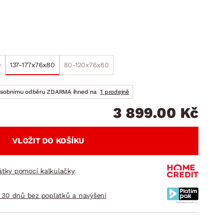
DOPLŇKY
VÁNOCE
ahradní doplňky
ahradní sestavy
0
137-177x76x80
80-120x76x80
osobnímu odběru ZDARMA ihned na
1 prodejně
3 899.00 Kč
VLOŽIT DO KOŠÍKU
látky pomocí kalkulačky
 30 dnů bez poplatků a navýšení