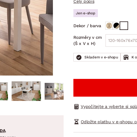
Celý popis
NÍ
DOMÁCÍ SPOTŘEBIČE
ZAHRADNÍ 
tavy
Z
Jen e-shop
vy
Z
Dekor / barva
avy
Rozměry v cm
120-160x76x7
(Š x V x H)
Skladem v e-shopu
K 
Vypočítejte a vyberte si sp
Odložte platbu v e-shopu o
DA
.