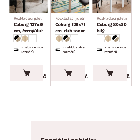
Rozkládací jídelní stůl
Rozkládací jídelní stůl
Rozkládací jídelní stůl
Coburg 137x80
Coburg 120x70
Coburg 80x80 cm,
cm, černý/dub
cm, dub sonoma
bílý
artisan
v nabídce více
v nabídce více
v nabídce více
rozměrů
rozměrů
rozměrů
3 999.00 Kč
3 699.00 Kč
3 499.00 Kč