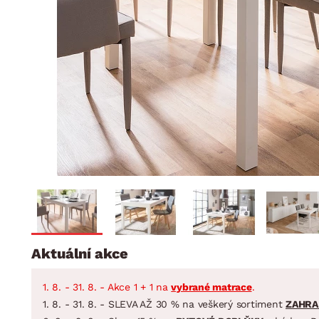
Jídelna
BYTOVÝ TEXTIL
STOLOVÁNÍ A VAŘE
Koupelnové ses
Dětský pokoj
Přikrývky
Jídelní servis
Jídelní sesta
Polštáře
Předsíň, šatna a chodba
Příbory
Zahradní sest
Koberce
Hrnce
Kuchyně
Závěsy a žaluzie
Pánve
Koupelna
Zobrazit vše
Zobrazit vše
Zahrada
VELIKONOCE
Domácnost
Aktuální akce
1. 8. - 31. 8. - Akce 1 + 1 na
vybrané matrace
.
1. 8. - 31. 8. - SLEVA AŽ 30 % na veškerý sortiment
ZAHRA