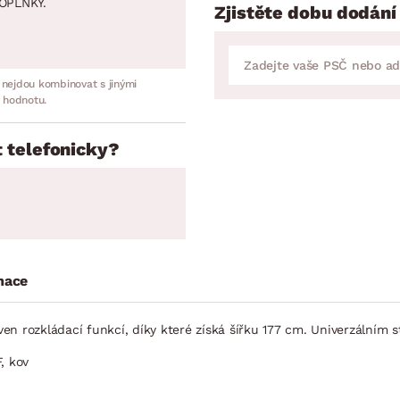
OPLNKY.
Zjistěte dobu dodání
 nejdou kombinovat s jinými
 hodnotu.
 telefonicky?
mace
aven rozkládací funkcí, díky které získá šířku 177 cm. Univerzálním
, kov