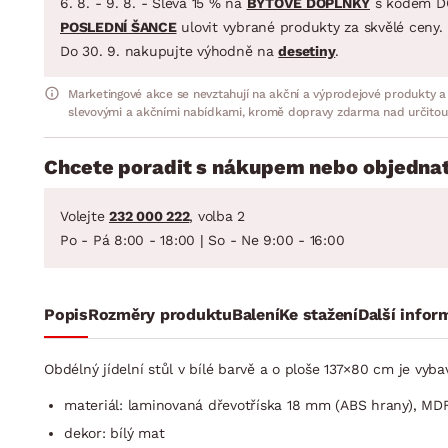
6. 8. - 9. 8. - Sleva 15 % na
BYTOVÉ DOPLŇKY
s kódem D
POSLEDNÍ ŠANCE
ulovit vybrané produkty za skvělé ceny.
Do 30. 9. nakupujte výhodně na
desetiny
.
Marketingové akce se nevztahují na akční a výprodejové produkty a
slevovými a akčními nabídkami, kromě dopravy zdarma nad určitou
Chcete poradit s nákupem nebo objednat
Volejte
232 000 222
, volba 2
Po - Pá 8:00 - 18:00 | So - Ne 9:00 - 16:00
Popis
Rozměry produktu
Balení
Ke stažení
Další infor
Obdélný jídelní stůl v bílé barvě a o ploše 137×80 cm je vyb
materiál: laminovaná dřevotříska 18 mm (ABS hrany), MDF
dekor: bílý mat