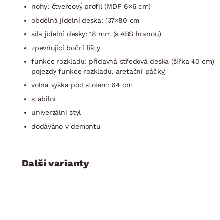
nohy: čtvercový profil (MDF 6×6 cm)
obdélná jídelní deska: 137×80 cm
síla jídelní desky: 18 mm (s ABS hranou)
zpevňující boční lišty
funkce rozkladu: přídavná středová deska (šířka 40 cm) –
pojezdy funkce rozkladu, aretační páčky)
volná výška pod stolem: 64 cm
stabilní
univerzální styl
dodáváno v demontu
Další varianty