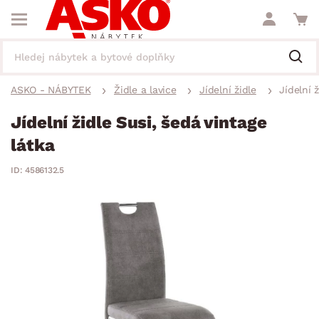
ASKO - NÁBYTEK
Židle a lavice
Jídelní židle
Jídelní 
Jídelní židle Susi, šedá vintage
látka
ID: 4586132.5