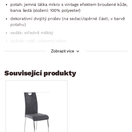
potah: jemná látka mikro s vintage efektem broušené kůže,
barva šedá (složení: 100% polyester)
dekorativní dvojitý prošev (na sedací/opěrné části, v barvě
potahu)
sedák: středně měkký
opěrák: vyšší, příjemný sklon
praktické madlo v horní části opěráku (kov, kulatý profil,
Zobrazit více
pro snadné odsouvání židle)
stabilní
Související produkty
doporučená nosnost do 120 kg
dodáváno v demontu