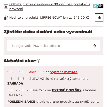
Odložte platbu v e-shopu o 30 dnů bez poplatků a
navýšení
Nechte si produkt IMPREGNOVAT jen za 549.00 Kč
Zjistěte dobu dodání nebo vyzvednutí
Aktuální akce
1. 8. - 31. 8. - Akce 1 + 1 na
vybrané matrace
.
1. 8. - 31. 8. - SLEVA AŽ 30 % na veškerý sortiment
ZAHRADA
.
6. 8. - 9. 8. - Sleva 15 % na
BYTOVÉ DOPLŇKY
s kódem
DOPLNKY.
POSLEDNÍ ŠANCE
ulovit vybrané produkty za skvělé ceny.