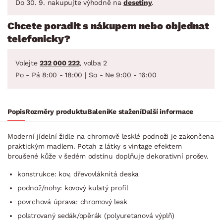
Do 30. 9. nakupujte výhodně na
desetiny
.
Chcete poradit s nákupem nebo objednat
telefonicky?
Volejte
232 000 222
, volba 2
Po - Pá 8:00 - 18:00 | So - Ne 9:00 - 16:00
Popis
Rozměry produktu
Balení
Ke stažení
Další informace
Moderní jídelní židle na chromově lesklé podnoži je zakončena
praktickým madlem. Potah z látky s vintage efektem
broušené kůže v šedém odstínu doplňuje dekorativní prošev.
konstrukce: kov, dřevovláknitá deska
podnož/nohy: kovový kulatý profil
povrchová úprava: chromový lesk
polstrovaný sedák/opěrák (polyuretanová výplň)