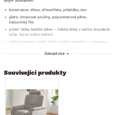
levým otomanem.
konstrukce: dřevo, dřevotříska, překližka, kov
jádro: vlnovcové pružiny, polyuretanová pěna,
čalounický flís
potah: látka Saddle silber – hebká látka v optice broušené
kůže, barva světle béžová
včetně potažení zadní části (možné umístění i v prostoru)
dvojitý prošev potahu
Zobrazit více
půdorys – tvar nepravidelné levé U
pravá boční područka
pravý otoman – šířka 65 cm
Související produkty
levý otoman – šířka 90 cm
sedák: středně měkký
opěrák: středně měkký, pohodlný sklon
2 x opěrka hlavy (měkce polstrovaná, výškové nastavení)
výška sedačky bez opěrky: 96 cm/s opěrkou: 107–120 cm
nohy: kluzáky, černý plast