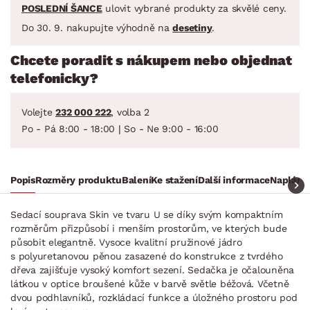
POSLEDNÍ ŠANCE
ulovit vybrané produkty za skvělé ceny.
Do 30. 9. nakupujte výhodně na
desetiny
.
Chcete poradit s nákupem nebo objednat
telefonicky?
Volejte
232 000 222
, volba 2
Po - Pá 8:00 - 18:00 | So - Ne 9:00 - 16:00
Popis
Rozměry produktu
Balení
Ke stažení
Další informace
Naplánuj
Sedací souprava Skin ve tvaru U se díky svým kompaktním
rozměrům přizpůsobí i menším prostorům, ve kterých bude
působit elegantně. Vysoce kvalitní pružinové jádro
s polyuretanovou pěnou zasazené do konstrukce z tvrdého
dřeva zajišťuje vysoký komfort sezení. Sedačka je očalouněna
látkou v optice broušené kůže v barvě světle béžová. Včetně
dvou podhlavníků, rozkládací funkce a úložného prostoru pod