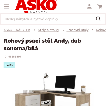
ASKO - NÁBYTEK
Stoly a stolky
Pracovní stoly
Rohové
Rohový psací stůl Andy, dub
sonoma/bílá
ID: 4588889.1
Leták