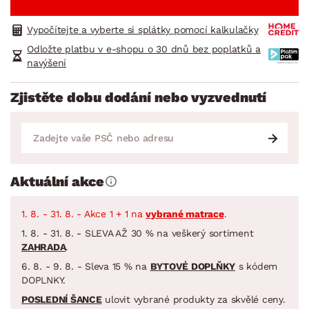
Vypočítejte a vyberte si splátky pomocí kalkulačky
Odložte platbu v e-shopu o 30 dnů bez poplatků a
navýšení
Zjistěte dobu dodání nebo vyzvednutí
Aktuální akce
1. 8. - 31. 8. - Akce 1 + 1 na
vybrané matrace
.
1. 8. - 31. 8. - SLEVA AŽ 30 % na veškerý sortiment
ZAHRADA
.
6. 8. - 9. 8. - Sleva 15 % na
BYTOVÉ DOPLŇKY
s kódem
DOPLNKY.
POSLEDNÍ ŠANCE
ulovit vybrané produkty za skvělé ceny.