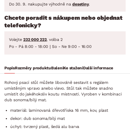
Do 30. 9. nakupujte výhodně na
desetiny
.
Chcete poradit s nákupem nebo objednat
telefonicky?
Volejte
232 000 222
, volba 2
Po - Pá 8:00 - 18:00 | So - Ne 9:00 - 16:00
Popis
Rozměry produktu
Balení
Ke stažení
Další informace
Rohový psací stůl můžete libovolně sestavit s regálem
umístěným vpravo anebo vlevo. Stůl tak můžete snadno
umístít do jakéhokoliv koutu místnosti. Vyroben v kombinaci
dub sonoma/bílý mat.
materiál: laminovaná dřevotříska 16 mm, kov, plast
dekor: dub sonoma/bílý mat
úchyt: tvrzený plast, šedá alu barva