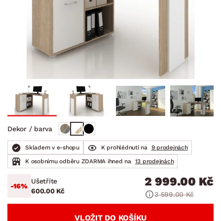
Dekor / barva
Skladem v e-shopu
K prohlédnutí na
9 prodejnách
K osobnímu odběru ZDARMA ihned na
13 prodejnách
2 999.00 Kč
Ušetříte
-16%
600.00 Kč
3 599.00 Kč
VLOŽIT DO KOŠÍKU