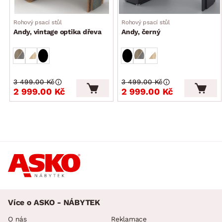
dodáváno bez úložných boxů, šanonů a vyobrazených
doplňkových předmětů
Rohový psací stůl
Rohový psací stůl
dodáváno v demontu
Andy, vintage optika dřeva
Andy, černý
3 499.00 Kč
3 499.00 Kč
2 999.00 Kč
2 999.00 Kč
Více o ASKO - NÁBYTEK
O nás
Reklamace