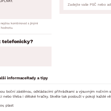
OPLNKY.
 nejdou kombinovat s jinými
 hodnotu.
 telefonicky?
alší informace
Rady a tipy
kou boční zástěnou, odkládacími přihrádkami a výsuvným nočním sto
ci nebo třeba i dětské hračky. Skvěle tak poslouží v pokoji každé vě
v, plast