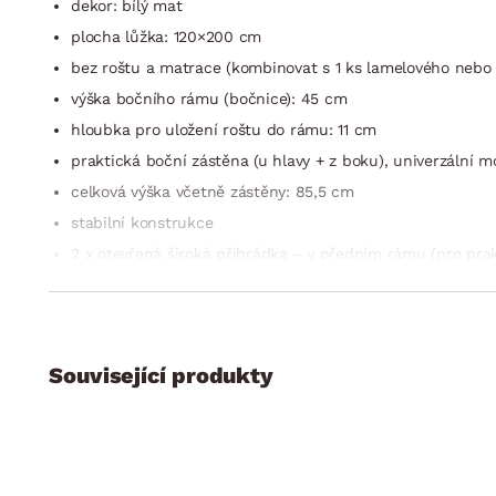
dekor: bílý mat
plocha lůžka: 120×200 cm
bez roštu a matrace (kombinovat s 1 ks lamelového nebo l
výška bočního rámu (bočnice): 45 cm
hloubka pro uložení roštu do rámu: 11 cm
praktická boční zástěna (u hlavy + z boku), univerzální 
celková výška včetně zástěny: 85,5 cm
stabilní konstrukce
2 x otevřená široká přihrádka – v předním rámu (pro prak
1 x výsuvný noční stolek – v bočním rámu (výsuvný na kol
39,5×41 cm)
1 x úložná zásuvka – v bočním rámu (výsuvná na kolečkách
do 10 kg, vnitřní úložné rozměry: 112×15×78 cm, celkové r
Související produkty
univerzální montáž konstrukce na pravou/levou stranu: z
pro všechny věkové kategorie (pro děti, teenagery i dospě
český výrobek
dodáváno bez lůžkovin a dekorací