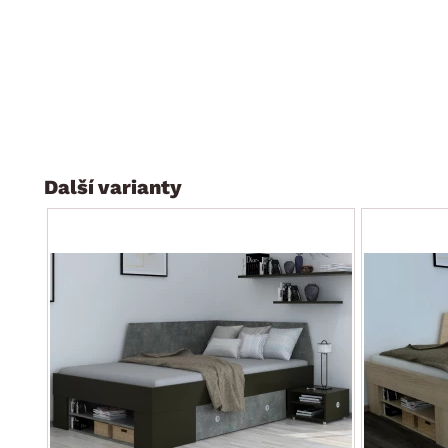
dodáváno v demontu
Další varianty