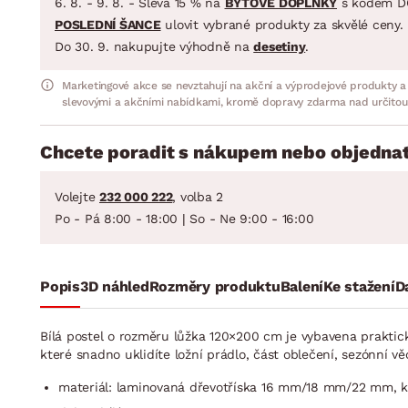
6. 8. - 9. 8. - Sleva 15 % na
BYTOVÉ DOPLŇKY
s kódem D
POSLEDNÍ ŠANCE
ulovit vybrané produkty za skvělé ceny.
Do 30. 9. nakupujte výhodně na
desetiny
.
Marketingové akce se nevztahují na akční a výprodejové produkty a
slevovými a akčními nabídkami, kromě dopravy zdarma nad určitou
Chcete poradit s nákupem nebo objednat
Volejte
232 000 222
, volba 2
Po - Pá 8:00 - 18:00 | So - Ne 9:00 - 16:00
Popis
3D náhled
Rozměry produktu
Balení
Ke stažení
D
Bílá postel o rozměru lůžka 120×200 cm je vybavena praktic
které snadno uklidíte ložní prádlo, část oblečení, sezónní vě
materiál: laminovaná dřevotříska 16 mm/18 mm/22 mm, ko