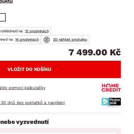
oduktu
DOPLŇKY
VÁNOCE
ahradní doplňky
ahradní sestavy
prohlédnutí na
12 prodejnách
ihned na
14 prodejnách
3D náhled produktu
7 499.00 Kč
VLOŽIT DO KOŠÍKU
látky pomocí kalkulačky
 30 dnů bez poplatků a navýšení
 nebo vyzvednutí