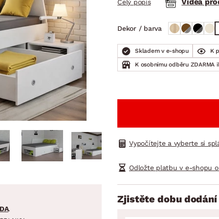
Videa pr
Celý popis
NÍ
DOMÁCÍ SPOTŘEBIČE
ZAHRADNÍ 
tavy
Z
Dekor / barva
vy
Z
avy
Skladem v e-shopu
K 
K osobnímu odběru ZDARMA 
Vypočítejte a vyberte si sp
Odložte platbu v e-shopu o
Zjistěte dobu dodání
DA
.