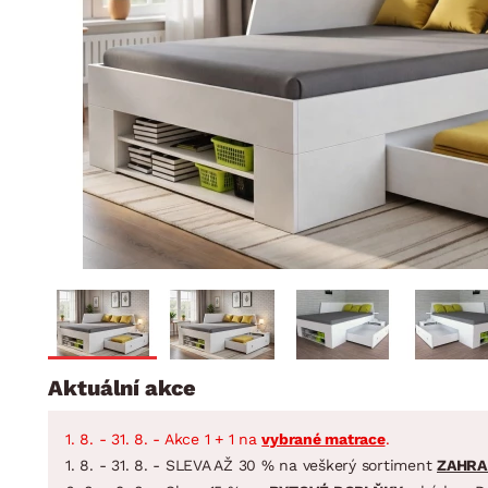
Jídelna
BYTOVÝ TEXTIL
STOLOVÁNÍ A VAŘE
Koupelnové ses
Dětský pokoj
Přikrývky
Jídelní servis
Jídelní sesta
Polštáře
Předsíň, šatna a chodba
Příbory
Zahradní sest
Koberce
Hrnce
Kuchyně
Závěsy a žaluzie
Pánve
Koupelna
Zobrazit vše
Zobrazit vše
Zahrada
VELIKONOCE
Domácnost
Aktuální akce
1. 8. - 31. 8. - Akce 1 + 1 na
vybrané matrace
.
1. 8. - 31. 8. - SLEVA AŽ 30 % na veškerý sortiment
ZAHRA