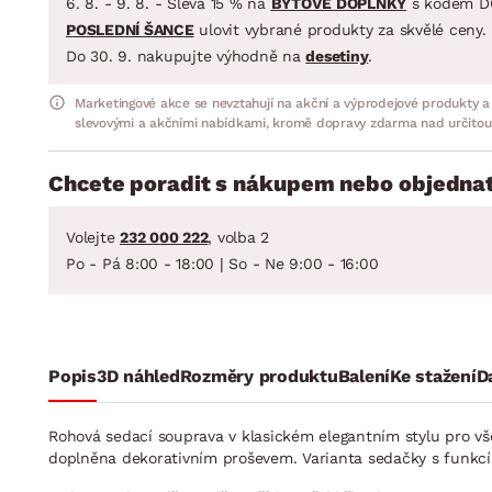
6. 8. - 9. 8. - Sleva 15 % na
BYTOVÉ DOPLŇKY
s kódem D
POSLEDNÍ ŠANCE
ulovit vybrané produkty za skvělé ceny.
Do 30. 9. nakupujte výhodně na
desetiny
.
Marketingové akce se nevztahují na akční a výprodejové produkty a
slevovými a akčními nabídkami, kromě dopravy zdarma nad určitou
Chcete poradit s nákupem nebo objednat
Volejte
232 000 222
, volba 2
Po - Pá 8:00 - 18:00 | So - Ne 9:00 - 16:00
Popis
3D náhled
Rozměry produktu
Balení
Ke stažení
D
Rohová sedací souprava v klasickém elegantním stylu pro vš
doplněna dekorativním proševem. Varianta sedačky s funkcí 