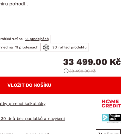
DOPLŇKY
VÁNOCE
íru pohodlí.
ahradní doplňky
ahradní sestavy
prohlédnutí na
13 prodejnách
ihned na
11 prodejnách
3D náhled produktu
33 499.00 Kč
38 499.00 Kč
VLOŽIT DO KOŠÍKU
látky pomocí kalkulačky
 30 dnů bez poplatků a navýšení