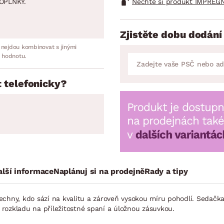
Nechte si produkt IMPREGN
OPLNKY.
Zjistěte dobu dodání
 nejdou kombinovat s jinými
 hodnotu.
 telefonicky?
alší informace
Naplánuj si na prodejně
Rady a tipy
echny, kdo sází na kvalitu a zároveň vysokou míru pohodlí. Sedačk
rozkladu na příležitostné spaní a úložnou zásuvkou.