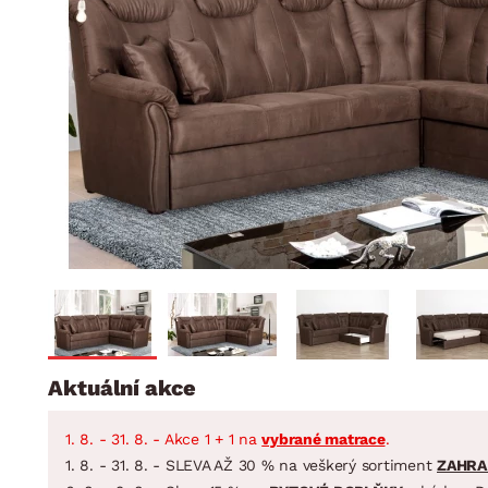
Jídelna
BYTOVÝ TEXTIL
STOLOVÁNÍ A VAŘE
Koupelnové ses
Dětský pokoj
Přikrývky
Jídelní servis
Jídelní sesta
Polštáře
Předsíň, šatna a chodba
Příbory
Zahradní sest
Koberce
Hrnce
Kuchyně
Závěsy a žaluzie
Pánve
Koupelna
Zobrazit vše
Zobrazit vše
Zahrada
VELIKONOCE
Domácnost
Aktuální akce
1. 8. - 31. 8. - Akce 1 + 1 na
vybrané matrace
.
1. 8. - 31. 8. - SLEVA AŽ 30 % na veškerý sortiment
ZAHRA