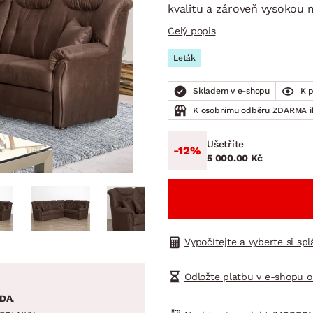
NÍ
DOMÁCÍ SPOTŘEBIČE
ZAHRADNÍ 
kvalitu a zároveň vysokou m
tavy
Z
Celý popis
vy
Z
Leták
avy
Skladem v e-shopu
K 
K osobnímu odběru ZDARMA 
Ušetříte
-12%
5 000.00 Kč
Vypočítejte a vyberte si sp
Odložte platbu v e-shopu o
DA
.