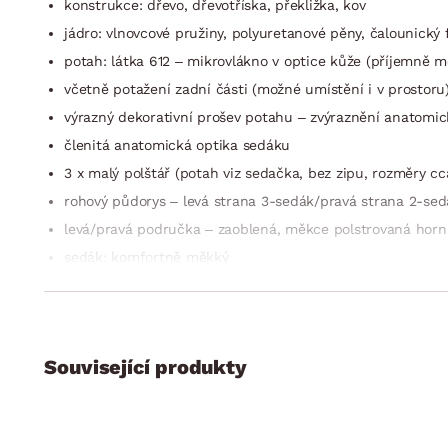
konstrukce: dřevo, dřevotříska, překližka, kov
jádro: vlnovcové pružiny, polyuretanové pěny, čalounický f
potah: látka 612 – mikrovlákno v optice kůže (příjemně m
včetně potažení zadní části (možné umístění i v prostoru
výrazný dekorativní prošev potahu – zvýraznění anatomic
členitá anatomická optika sedáku
3 x malý polštář (potah viz sedačka, bez zipu, rozměry c
rohový půdorys – levá strana 3-sedák/pravá strana 2-sed
levá/pravá područka – zaoblená, měkce polstrovaná horn
sedák: komfortně měkký
opěrák: středně měkký, vysoký, anatomicky tvarovaný, po
přední/zadní nohy: masivní dřevo, nízké, zakulacené, de
funkce rozkladu na příležitostné lůžko: plocha 220×122 c
látkou)
Související produkty
úložná výsuvná zásuvka (na kolečkách, pod pravým 2-se
kvalitní zpracování a vysoká míra pohodlí
dodáváno v částečném demontu