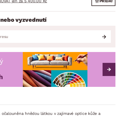
OVAT jen za 5 400.00 Kč
PŘIDAT
 nebo vyzvednutí
a očalouněna hnědou látkou v zajímavé optice kůže a