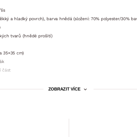
lís
ěkký a hladký povrch), barva hnědá (složení: 70% polyester/30% ba
)
kých tvarů (hnědé prošití)
ca 35×35 cm)
ák
í část
dpora beder a hlavy
ZOBRAZIT VÍCE
kor hnědý ořech
m (výsuvný typ rozkladu, konstrukce kov/dřevo, na kolečkách pro s
dákem)
Leták