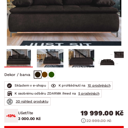
Dekor / barva
Skladem v e-shopu
K prohlédnutí na
10 prodejnách
K osobnímu odběru ZDARMA ihned na
5 prodejnách
3D náhled produktu
19 999.00 Kč
Ušetříte
-13%
3 000.00 Kč
22 999.00 Kč