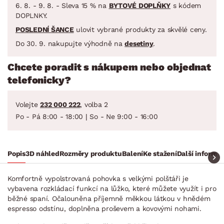
6. 8. - 9. 8. - Sleva 15 % na
BYTOVÉ DOPLŇKY
s kódem
DOPLNKY.
POSLEDNÍ ŠANCE
ulovit vybrané produkty za skvělé ceny.
Do 30. 9. nakupujte výhodně na
desetiny
.
Chcete poradit s nákupem nebo objednat
telefonicky?
Volejte
232 000 222
, volba 2
Po - Pá 8:00 - 18:00 | So - Ne 9:00 - 16:00
Popis
3D náhled
Rozměry produktu
Balení
Ke stažení
Další informa
Komfortně vypolstrovaná pohovka s velkými polštáři je
vybavena rozkládací funkcí na lůžko, které můžete využít i pro
běžné spaní. Očalouněna příjemně měkkou látkou v hnědém
espresso odstínu, doplněna proševem a kovovými nohami.