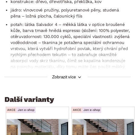
konstrukce: dřevo, dřevotříska, překližka, kov
jádro: vlnovcové pružiny, polyuretanové pěny, studená
pěna – ložná plocha, čalounický flís
potah: látka Salvador 4 – měkká látka v optice broušené
kůže, barva tmavě hnědá espresso (složení: 100% polyester,
otěruvzdornost: 130.000 cyklů, speciální vlastnosti: zvýšená
voděodolnost – tkanina je potažena speciální ochrannou
vrstvou, která vytváří hydrofobní povlak, který chrání před
rychlým přechodem tekutin – to zabraňuje okamžité
absorpci vody skrz tkaninu, čímž se kapalina kondenzuje
na povrchu materiálu, díky tomu máte čas použít měkký
hadřík nebo papírový ručník k jemnému odfiltrování rozlité
Zobrazit více
kapaliny)
včetně potažení zadní části (možné umístění i v prostoru)
dekorativní prošev potahu sedáku/zad (dvojitý prošev
Další varianty
v barvě potahu)
2 x velký zádový polštář (potah na zip, rozměry cca
AKCE
Jen e-shop
AKCE
Jen e-shop
65×45 cm)
2 x boční područkový polštář (volně položen, potah na zip,
rozměry cca 35×70 cm)