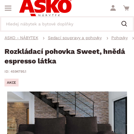
ASKO - NÁBYTEK
Sedací soupravy a pohovky
Pohovky
Rozkládací pohovka Sweet, hnědá
espresso látka
ID: 4594795.1
AKCE