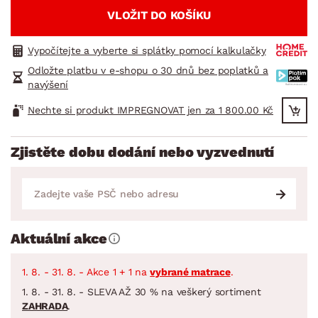
VLOŽIT DO KOŠÍKU
Vypočítejte a vyberte si splátky pomocí kalkulačky
Odložte platbu v e-shopu o 30 dnů bez poplatků a
navýšení
Nechte si produkt IMPREGNOVAT jen za 1 800.00 Kč
Zjistěte dobu dodání nebo vyzvednutí
Aktuální akce
1. 8. - 31. 8. - Akce 1 + 1 na
vybrané matrace
.
1. 8. - 31. 8. - SLEVA AŽ 30 % na veškerý sortiment
ZAHRADA
.