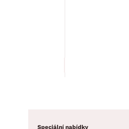
Nástěnné zrcadlo s poličkou
Jasmin, grafit/dub
Cena po zadání kódu DOPLNKY
4 599.00 Kč
3 909.15 Kč
Speciální nabídky