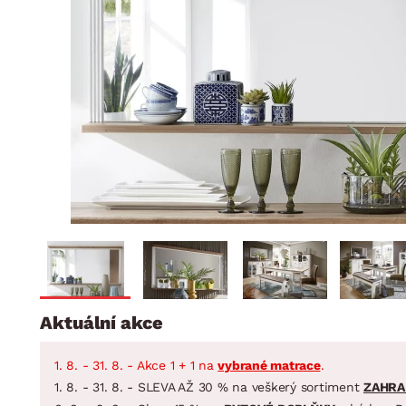
Jídelna
BYTOVÝ TEXTIL
STOLOVÁNÍ A VAŘE
Koupelnové ses
Dětský pokoj
Přikrývky
Jídelní servis
Jídelní sesta
Polštáře
Předsíň, šatna a chodba
Příbory
Zahradní sest
Koberce
Hrnce
Kuchyně
Závěsy a žaluzie
Pánve
Koupelna
Zobrazit vše
Zobrazit vše
Zahrada
VELIKONOCE
Domácnost
Aktuální akce
1. 8. - 31. 8. - Akce 1 + 1 na
vybrané matrace
.
1. 8. - 31. 8. - SLEVA AŽ 30 % na veškerý sortiment
ZAHRA