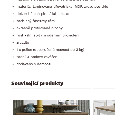
materiál: laminovaná dřevotříska, MDF, zrcadlové sklo
dekor: bělená pinie/dub artisan
zaoblený fasetový rám
okrasně profilované plochy
rustikální styl v moderním provedení
zrcadlo
1 x police (doporučená nosnost do 3 kg)
zadní 3-bodové zavěšení
dodáváno v demontu
Související produkty