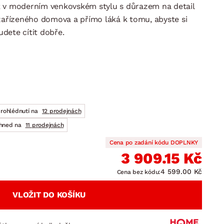
DOPLŇKY
VÁNOCE
k v moderním venkovském stylu s důrazem na detail
ahradní doplňky
 zařízeného domova a přímo láká k tomu, abyste si
ahradní sestavy
udete cítit dobře.
prohlédnutí na
12 prodejnách
ihned na
11 prodejnách
Cena po zadání kódu DOPLNKY
3 909.15 Kč
4 599.00 Kč
Cena bez kódu:
VLOŽIT DO KOŠÍKU