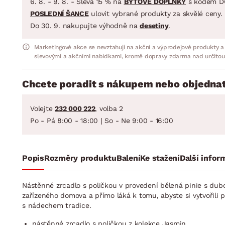
6. 8. - 9. 8. - Sleva 15 % na
BYTOVÉ DOPLŇKY
s kódem D
POSLEDNÍ ŠANCE
ulovit vybrané produkty za skvělé ceny.
Do 30. 9. nakupujte výhodně na
desetiny
.
Marketingové akce se nevztahují na akční a výprodejové produkty a
slevovými a akčními nabídkami, kromě dopravy zdarma nad určitou
Chcete poradit s nákupem nebo objednat
Volejte
232 000 222
, volba 2
Po - Pá 8:00 - 18:00 | So - Ne 9:00 - 16:00
Popis
Rozměry produktu
Balení
Ke stažení
Další infor
Nástěnné zrcadlo s poličkou v provedení bělená pinie s du
zařízeného domova a přímo láká k tomu, abyste si vytvořili pr
s nádechem tradice.
nástěnné zrcadlo s poličkou z kolekce Jasmin