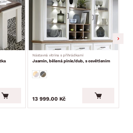
Nástavná vitrína s přihrádkami
Širo
tka
Jasmin, bělená pinie/dub, s osvětlením
Jas
13 999.00 Kč
15