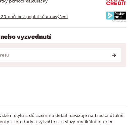
látky pomocí kalkulačky
 30 dnů bez poplatků a navýšení
 nebo vyzvednutí
ském stylu s důrazem na detail navazuje na tradici útulně
ty z této řady a vytvořte si stylový rustikální interier