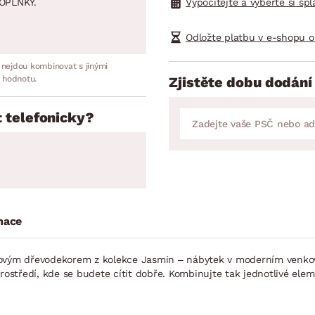
OPLNKY.
Vypočítejte a vyberte si sp
Odložte platbu v e-shopu o
 nejdou kombinovat s jinými
 hodnotu.
Zjistěte dobu dodání
 telefonicky?
mace
bovým dřevodekorem z kolekce Jasmin – nábytek v moderním venkov
ostředí, kde se budete cítit dobře. Kombinujte tak jednotlivé elemen