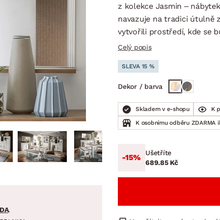
NÍ
DOMÁCÍ SPOTŘEBIČE
ZAHRADNÍ 
z kolekce Jasmin – nábyte
tavy
Z
navazuje na tradici útulně
vy
Z
vytvořili prostředí, kde se b
Celý popis
avy
SLEVA 15 %
Dekor / barva
Skladem v e-shopu
K 
K osobnímu odběru ZDARMA 
Ušetříte
-15%
689.85 Kč
DA
.