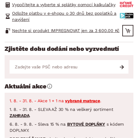
Vypočítejte a vyberte si splátky pomocí kalkulačky
Odložte platbu v e-shopu o 30 dnů bez poplatků a
navýšení
Nechte si produkt IMPREGNOVAT jen za 3 600.00 Kč
Zjistěte dobu dodání nebo vyzvednutí
Aktuální akce
1. 8. - 31. 8. - Akce 1 + 1 na
vybrané matrace
.
1. 8. - 31. 8. - SLEVA AŽ 30 % na veškerý sortiment
ZAHRADA
.
6. 8. - 9. 8. - Sleva 15 % na
BYTOVÉ DOPLŇKY
s kódem
DOPLNKY.