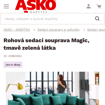
ASKO - NÁBYTEK
Sedací soupravy a pohovky
Sedací sou
Rohová sedací souprava Magic,
tmavě zelená látka
ID: 4596088.0
Jen e-shop