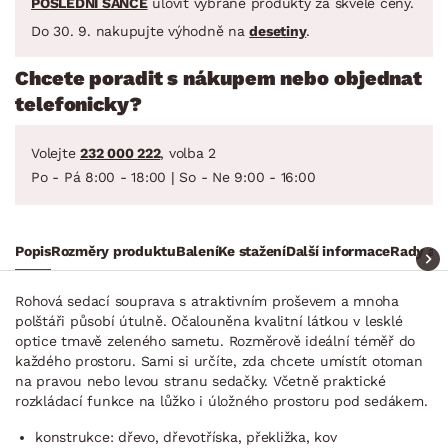
POSLEDNÍ ŠANCE
ulovit vybrané produkty za skvělé ceny.
Do 30. 9. nakupujte výhodně na
desetiny
.
Chcete poradit s nákupem nebo objednat
telefonicky?
Volejte
232 000 222
, volba 2
Po - Pá 8:00 - 18:00 | So - Ne 9:00 - 16:00
Popis
Rozměry produktu
Balení
Ke stažení
Další informace
Rady a t
Rohová sedací souprava s atraktivním proševem a mnoha
polštáři působí útulně. Očalouněna kvalitní látkou v lesklé
optice tmavě zeleného sametu. Rozměrově ideální téměř do
každého prostoru. Sami si určíte, zda chcete umístít otoman
na pravou nebo levou stranu sedačky. Včetně praktické
rozkládací funkce na lůžko i úložného prostoru pod sedákem.
konstrukce: dřevo, dřevotříska, překližka, kov