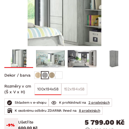
Dekor / barva
Rozměry v cm
100x194x58
152x194x58
(Š x V x H)
Skladem v e-shopu
K prohlédnutí na
2 prodejnách
K osobnímu odběru ZDARMA ihned na
8 prodejnách
5 799.00 Kč
Ušetříte
-9%
600.00 Kč