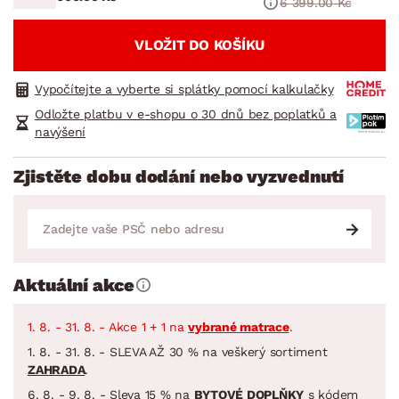
6 399.00 Kč
VLOŽIT DO KOŠÍKU
Vypočítejte a vyberte si splátky pomocí kalkulačky
Odložte platbu v e-shopu o 30 dnů bez poplatků a
navýšení
Zjistěte dobu dodání nebo vyzvednutí
Aktuální akce
1. 8. - 31. 8. - Akce 1 + 1 na
vybrané matrace
.
1. 8. - 31. 8. - SLEVA AŽ 30 % na veškerý sortiment
ZAHRADA
.
6. 8. - 9. 8. - Sleva 15 % na
BYTOVÉ DOPLŇKY
s kódem