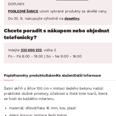
DOPLNKY.
POSLEDNÍ ŠANCE
ulovit vybrané produkty za skvělé ceny.
Do 30. 9. nakupujte výhodně na
desetiny
.
Chcete poradit s nákupem nebo objednat
telefonicky?
Volejte
232 000 222
, volba 2
Po - Pá 8:00 - 18:00 | So - Ne 9:00 - 16:00
Popis
Rozměry produktu
Balení
Ke stažení
Další informace
Šatní skříň o šířce 100 cm v imitaci šedého betonu nabízí
praktické úložné prostory, účelnost a čisté linie tvarů, které
se hodí do každého interieru.
materiál: dřevotříska 16 mm, kov, plast
dekor korpus: imitace šedý beton