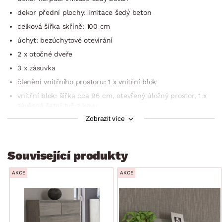
dekor přední plochy: imitace šedý beton
celková šířka skříně: 100 cm
úchyt: bezúchytové otevírání
2 x otočné dveře
3 x zásuvka
členění vnitřního prostoru: 1 x vnitřní blok
vnitřní blok: šířka cca 96 cm, otevřený úložný prostor, 1 x
závěsná šatní tyč z kovu
Zobrazit více
stabilní
univerzální do každého interieru
dodáváno v demontu
Související produkty
AKCE
AKCE