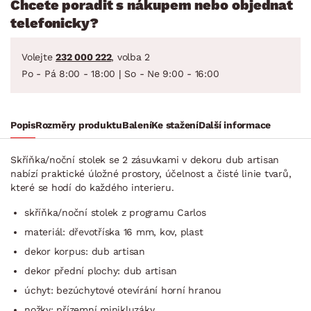
Chcete poradit s nákupem nebo objednat
telefonicky?
Volejte
232 000 222
, volba 2
Po - Pá 8:00 - 18:00 | So - Ne 9:00 - 16:00
Popis
Rozměry produktu
Balení
Ke stažení
Další informace
Skříňka/noční stolek se 2 zásuvkami v dekoru dub artisan
nabízí praktické úložné prostory, účelnost a čisté linie tvarů,
které se hodí do každého interieru.
skříňka/noční stolek z programu Carlos
materiál: dřevotříska 16 mm, kov, plast
dekor korpus: dub artisan
dekor přední plochy: dub artisan
úchyt: bezúchytové otevírání horní hranou
nožky: přízemní minikluzáky