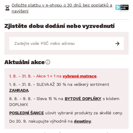
Odložte platbu v e-shopu o 30 dnů bez poplatků a
navýšení
Zjistěte dobu dodání nebo vyzvednutí
Aktuální akce
1. 8. - 31. 8. - Akce 1 + 1 na
vybrané matrace
.
1. 8. - 31. 8. - SLEVA AŽ 30 % na veškerý sortiment
ZAHRADA
.
6. 8. - 9. 8. - Sleva 15 % na
BYTOVÉ DOPLŇKY
s kódem
DOPLNKY.
POSLEDNÍ ŠANCE
ulovit vybrané produkty za skvělé ceny.
Do 30. 9. nakupujte výhodně na
desetiny
.