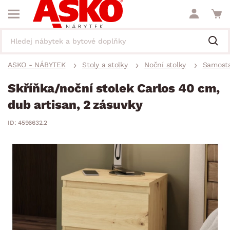
ASKO - NÁBYTEK
Stoly a stolky
Noční stolky
Samosta
Skříňka/noční stolek Carlos 40 cm,
dub artisan, 2 zásuvky
ID: 4596632.2