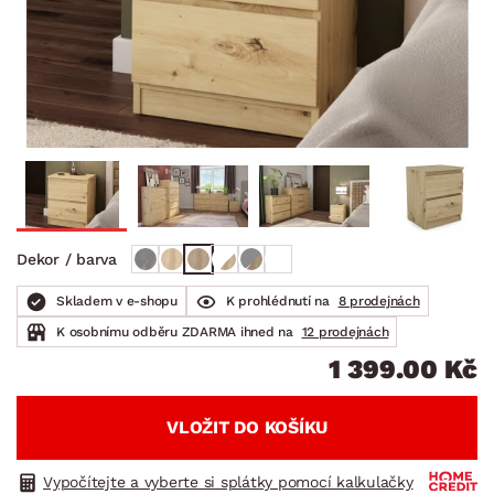
Dekor / barva
Skladem v e-shopu
K prohlédnutí na
8 prodejnách
K osobnímu odběru ZDARMA ihned na
12 prodejnách
1 399.00 Kč
VLOŽIT DO KOŠÍKU
Vypočítejte a vyberte si splátky pomocí kalkulačky