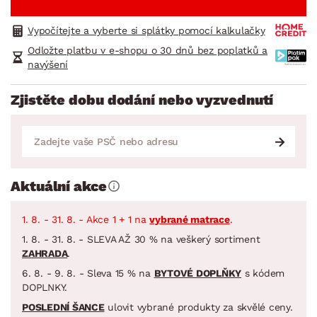
Vypočítejte a vyberte si splátky pomocí kalkulačky
Odložte platbu v e-shopu o 30 dnů bez poplatků a
navýšení
Zjistěte dobu dodání nebo vyzvednutí
Aktuální akce
1. 8. - 31. 8. - Akce 1 + 1 na
vybrané matrace
.
1. 8. - 31. 8. - SLEVA AŽ 30 % na veškerý sortiment
ZAHRADA
.
6. 8. - 9. 8. - Sleva 15 % na
BYTOVÉ DOPLŇKY
s kódem
DOPLNKY.
POSLEDNÍ ŠANCE
ulovit vybrané produkty za skvělé ceny.