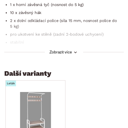
1 x horní závěsná tyč (nosnost do 5 kg)
10 x závěsný hák
2 x dolní odkládací police (síla 15 mm, nosnost police do
5 kg)
pro ukotvení ke stěně (zadní 2-bodové uchycení)
stabilní
do předsíně, šatny, koupelny nebo ložnice
Zobrazit více
dodáváno v demontu
Další varianty
Leták