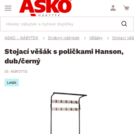
ASKO - NÁBYTEK
Drobný nábytek
Věšáky
Stojací vě
Stojací věšák s poličkami Hanson,
dub/černý
ID: 4597377.0
Leták