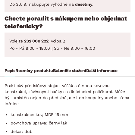
Do 30. 9. nakupujte výhodně na
desetiny
.
Chcete poradit s nákupem nebo objednat
telefonicky?
Volejte
232 000 222
, volba 2
Po - Pá 8:00 - 18:00 | So - Ne 9:00 - 16:00
Popis
Rozměry produktu
Balení
Ke stažení
Další informace
Praktický předsíňový stojací věšák s černou kovovou
konstrukcí, závěsnými háčky a odkládacími poličkami. Může
být umístěn nejen do předsíně, ale i do koupelny anebo třeba
ložnice.
konstrukce: kov, MDF 15 mm
povrchová úprava: černý lak
dekor: dub