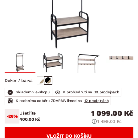
Dekor / barva
Skladem v e-shopu
K prohlédnutí na
10 prodejnách
K osobnímu odběru ZDARMA ihned na
12 prodejnách
1 099.00 Kč
Ušetříte
-26%
400.00 Kč
1 499.00 Kč
VLOŽIT DO KOŠÍKU