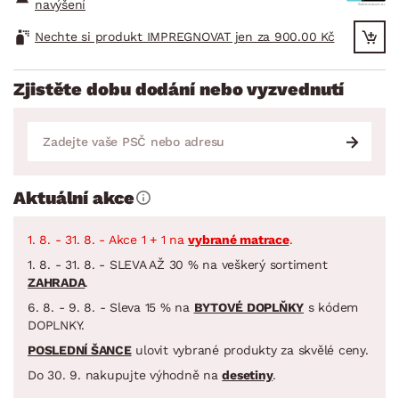
navýšení
Nechte si produkt IMPREGNOVAT jen za 900.00 Kč
Zjistěte dobu dodání nebo vyzvednutí
Aktuální akce
1. 8. - 31. 8. - Akce 1 + 1 na
vybrané matrace
.
1. 8. - 31. 8. - SLEVA AŽ 30 % na veškerý sortiment
ZAHRADA
.
6. 8. - 9. 8. - Sleva 15 % na
BYTOVÉ DOPLŇKY
s kódem
DOPLNKY.
POSLEDNÍ ŠANCE
ulovit vybrané produkty za skvělé ceny.
Do 30. 9. nakupujte výhodně na
desetiny
.