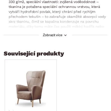
330 g/m2, speciální vlastnosti: zvýšená voděodolnost –
tkanina je potažena speciální ochrannou vrstvou, která
vytváří hydrofobní povlak, který chrání před rychlým
přechodem tekutin – to zabraňuje okamžité absorpci vody
skrz tkaninu, čímž se kapalina kondenzuje na povrchu
materiálu, díky tomu máte čas použít měkký hadřík nebo
papírový ručník k jemnému odfiltrování rozlité kapaliny)
Zobrazit více
zaoblené tvary
nohy: zakulacený tvar, masivní dubové dřevo, povrch –
přírodní dub
Související produkty
vysoce elegantní styl
stabilní
dodáváno v částečném demontu