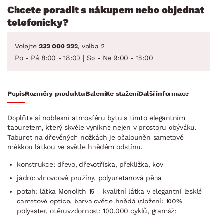
Chcete poradit s nákupem nebo objednat
telefonicky?
Volejte
232 000 222
, volba 2
Po - Pá 8:00 - 18:00 | So - Ne 9:00 - 16:00
Popis
Rozměry produktu
Balení
Ke stažení
Další informace
Doplňte si noblesní atmosféru bytu s tímto elegantním
taburetem, který skvěle vynikne nejen v prostoru obýváku.
Taburet na dřevěných nožkách je očalouněn sametově
měkkou látkou ve světle hnědém odstínu.
konstrukce: dřevo, dřevotříska, překližka, kov
jádro: vlnovcové pružiny, polyuretanová pěna
potah: látka Monolith 15 – kvalitní látka v elegantní lesklé
sametové optice, barva světle hnědá (složení: 100%
polyester, otěruvzdornost: 100.000 cyklů, gramáž: