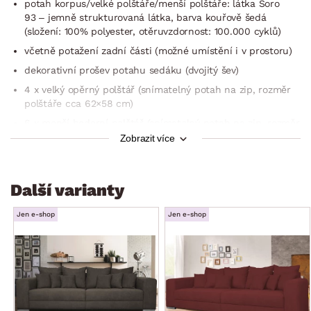
potah korpus/velké polštáře/menší polštáře: látka Soro
93 – jemně strukturovaná látka, barva kouřově šedá
(složení: 100% polyester, otěruvzdornost: 100.000 cyklů)
včetně potažení zadní části (možné umístění i v prostoru)
dekorativní prošev potahu sedáku (dvojitý šev)
4 x velký opěrný polštář (snímatelný potah na zip, rozměr
polštáře cca 62×58 cm)
6 x menší bederní polštář (snímatelný potah na zip, rozměr
polštáře cca 35×35 cm)
Zobrazit více
boční područky
sedák: středně měkký, prostorný
Další varianty
opěrák: množství polštářů = nastavitelný komfort a
podepření zad
Jen e-shop
Jen e-shop
hloubka sedu včetně polštářů (individuální): cca
60 cm/bez polštářů: 89 cm
výška sedáku: 43 cm
celková výška bez polštářů: 73 cm/výška s polštáři: 85 cm
přední nohy: tvar válce, tvrzený plast, chromový lesk/zadní