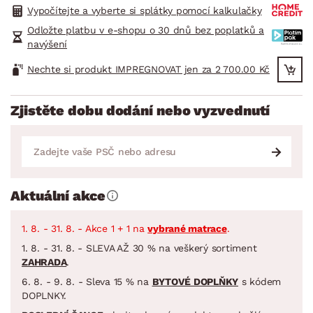
Vypočítejte a vyberte si splátky pomocí kalkulačky
Odložte platbu v e-shopu o 30 dnů bez poplatků a
navýšení
Nechte si produkt IMPREGNOVAT jen za 2 700.00 Kč
Zjistěte dobu dodání nebo vyzvednutí
Aktuální akce
1. 8. - 31. 8. - Akce 1 + 1 na
vybrané matrace
.
1. 8. - 31. 8. - SLEVA AŽ 30 % na veškerý sortiment
ZAHRADA
.
6. 8. - 9. 8. - Sleva 15 % na
BYTOVÉ DOPLŇKY
s kódem
DOPLNKY.