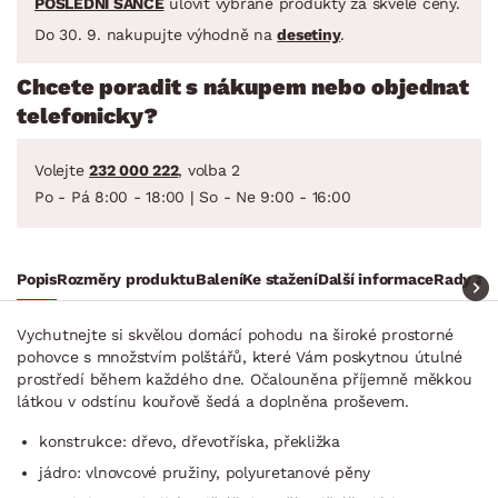
POSLEDNÍ ŠANCE
ulovit vybrané produkty za skvělé ceny.
Do 30. 9. nakupujte výhodně na
desetiny
.
Chcete poradit s nákupem nebo objednat
telefonicky?
Volejte
232 000 222
, volba 2
Po - Pá 8:00 - 18:00 | So - Ne 9:00 - 16:00
Popis
Rozměry produktu
Balení
Ke stažení
Další informace
Rady a t
Vychutnejte si skvělou domácí pohodu na široké prostorné
pohovce s množstvím polštářů, které Vám poskytnou útulné
prostředí během každého dne. Očalouněna příjemně měkkou
látkou v odstínu kouřově šedá a doplněna proševem.
konstrukce: dřevo, dřevotříska, překližka
jádro: vlnovcové pružiny, polyuretanové pěny