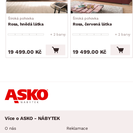
nohy: kluzáky, tvrzený plast, černá
funkce rozkladu: ne
úložný prostor: ne
Široká pohovka
Široká pohovka
Rosa, hnědá látka
Rosa, červená látka
prostorná pohovka jako alternativa sedačky
nadčasový design
+ 2 barvy
+ 2 barvy
dodáváno v částečném demontu
19 499.00 Kč
19 499.00 Kč
Více o ASKO - NÁBYTEK
O nás
Reklamace