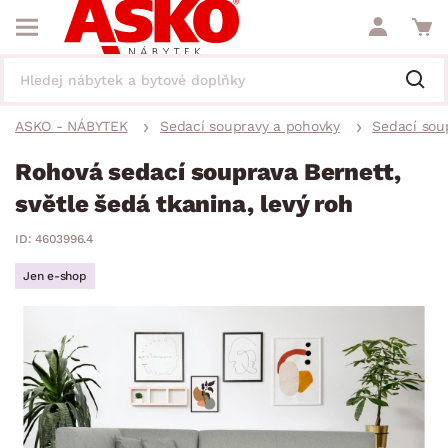
ASKO - NÁBYTEK
Sedací soupravy a pohovky
Sedací sou
Rohová sedací souprava Bernett,
světle šedá tkanina, levý roh
ID: 4603996.4
Jen e-shop