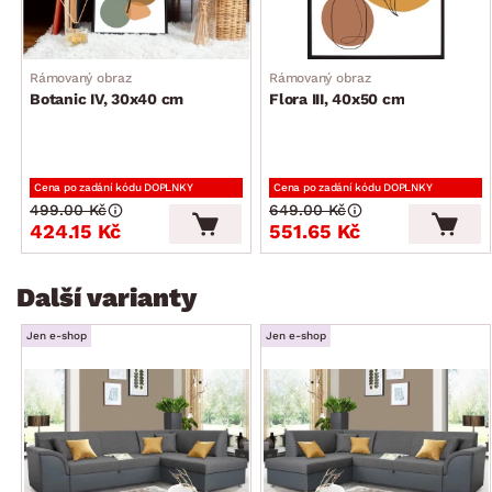
Rámovaný obraz
Rámovaný obraz
Botanic IV, 30x40 cm
Flora III, 40x50 cm
Cena po zadání kódu DOPLNKY
Cena po zadání kódu DOPLNKY
499.00 Kč
649.00 Kč
424.15 Kč
551.65 Kč
Další varianty
Jen e-shop
Jen e-shop