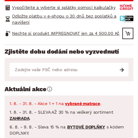
Vypočítejte a vyberte si splátky pomocí kalkulačky
Odložte platbu v e-shopu o 30 dnů bez poplatků a
navýšení
Nechte si produkt IMPREGNOVAT jen za 4 500.00 Kč
Zjistěte dobu dodání nebo vyzvednutí
Aktuální akce
1. 8. - 31. 8. - Akce 1 + 1 na
vybrané matrace
.
1. 8. - 31. 8. - SLEVA AŽ 30 % na veškerý sortiment
ZAHRADA
.
6. 8. - 9. 8. - Sleva 15 % na
BYTOVÉ DOPLŇKY
s kódem
DOPLNKY.