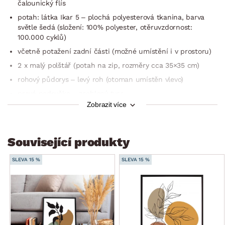
čalounický flís
potah: látka Ikar 5 – plochá polyesterová tkanina, barva
světle šedá (složení: 100% polyester, otěruvzdornost:
100.000 cyklů)
včetně potažení zadní části (možné umístění i v prostoru)
2 x malý polštář (potah na zip, rozměry cca 35×35 cm)
rohový půdorys – levý roh (otoman umístěn vlevo)
pravá područka – zaoblený tvar
Zobrazit více
sedák: středně měkký
opěrák: středně měkký
nohy: tvrzený plast, chromový lesk, výška 5,5 cm
Související produkty
funkce rozkladu na příležitostné lůžko: plocha 197×124 cm
(výsuvný typ rozkladu, konstrukce kov/dřevo, na kolečkách
SLEVA 15 %
SLEVA 15 %
= snadná manipulace, plocha lůžka potažena látkou)
úložný prostor (pod otomanem, vyklápěcí kovová
konstrukce)
dodáváno v částečném demontu