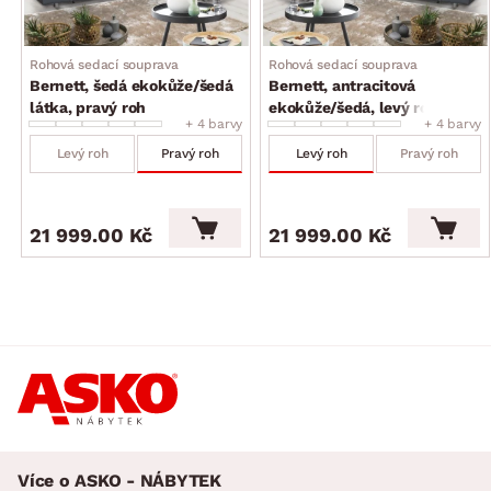
Rohová sedací souprava
Rohová sedací souprava
Bernett, šedá ekokůže/šedá
Bernett, antracitová
látka, pravý roh
ekokůže/šedá, levý roh
+ 4 barvy
+ 4 barvy
Levý roh
Pravý roh
Levý roh
Pravý roh
21 999.00 Kč
21 999.00 Kč
Více o ASKO - NÁBYTEK