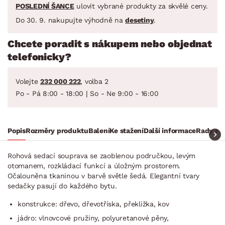
POSLEDNÍ ŠANCE
ulovit vybrané produkty za skvělé ceny.
Do 30. 9. nakupujte výhodně na
desetiny
.
Chcete poradit s nákupem nebo objednat
telefonicky?
Volejte
232 000 222
, volba 2
Po - Pá 8:00 - 18:00 | So - Ne 9:00 - 16:00
Popis
Rozměry produktu
Balení
Ke stažení
Další informace
Rady a t
Rohová sedací souprava se zaoblenou područkou, levým
otomanem, rozkládací funkcí a úložným prostorem.
Očalouněna tkaninou v barvě světle šedá. Elegantní tvary
sedačky pasují do každého bytu.
konstrukce: dřevo, dřevotříska, překližka, kov
jádro: vlnovcové pružiny, polyuretanové pěny,