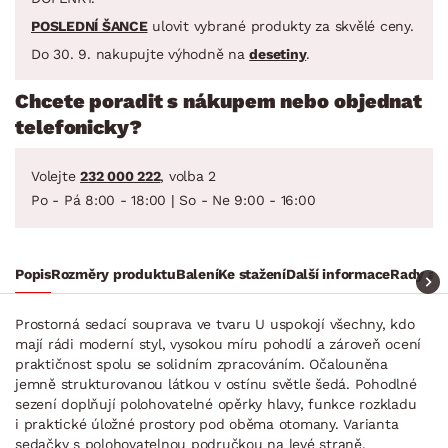
POSLEDNÍ ŠANCE
ulovit vybrané produkty za skvělé ceny.
Do 30. 9. nakupujte výhodně na
desetiny
.
Chcete poradit s nákupem nebo objednat
telefonicky?
Volejte
232 000 222
, volba 2
Po - Pá 8:00 - 18:00 | So - Ne 9:00 - 16:00
Popis
Rozměry produktu
Balení
Ke stažení
Další informace
Rady a t
Prostorná sedací souprava ve tvaru U uspokojí všechny, kdo
mají rádi moderní styl, vysokou míru pohodlí a zároveň ocení
praktičnost spolu se solidním zpracováním. Očalouněna
jemně strukturovanou látkou v ostínu světle šedá. Pohodlné
sezení doplňují polohovatelné opěrky hlavy, funkce rozkladu
i praktické úložné prostory pod oběma otomany. Varianta
sedačky s polohovatelnou područkou na levé straně.