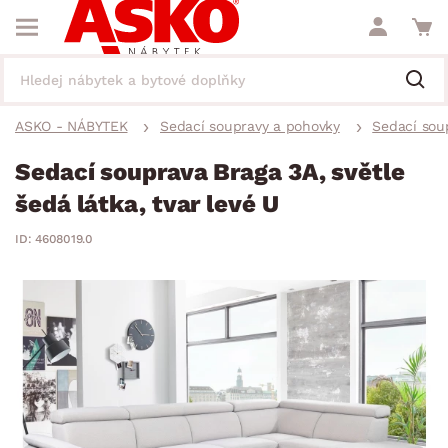
ASKO - NÁBYTEK
Sedací soupravy a pohovky
Sedací sou
Sedací souprava Braga 3A, světle
šedá látka, tvar levé U
ID: 4608019.0