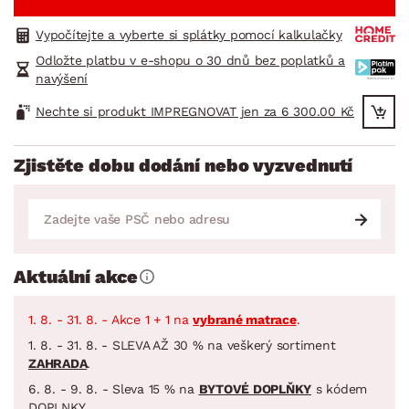
Vypočítejte a vyberte si splátky pomocí kalkulačky
Odložte platbu v e-shopu o 30 dnů bez poplatků a
navýšení
Nechte si produkt IMPREGNOVAT jen za 6 300.00 Kč
Zjistěte dobu dodání nebo vyzvednutí
Aktuální akce
1. 8. - 31. 8. - Akce 1 + 1 na
vybrané matrace
.
1. 8. - 31. 8. - SLEVA AŽ 30 % na veškerý sortiment
ZAHRADA
.
6. 8. - 9. 8. - Sleva 15 % na
BYTOVÉ DOPLŇKY
s kódem
DOPLNKY.