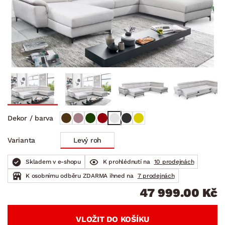
Dekor / barva
Levý roh
Varianta
Skladem v e-shopu
K prohlédnutí na
10 prodejnách
K osobnímu odběru ZDARMA ihned na
7 prodejnách
47 999.00 Kč
VLOŽIT DO KOŠÍKU