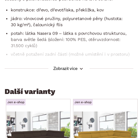
konstrukce: dřevo, dřevotříska, překližka, kov
jádro: vlnovcové pružiny, polyuretanové pěny (hustota:
30 kg/m³), čalounický flís
potah: látka Nasera 09 – látka s povrchovou strukturou,
barva světle šedá (složení: 100% PES, otěruvzdornost:
31.500 cyklů)
včetně potažení zadní části (možné umístění i v prostoru)
půdorys – tvar nepravidelné U
Zobrazit více
levá boční područka – funkce polohování (nastavitelná
výška 60–74 cm)
levý otoman – šířka 87 cm
Další varianty
pravý otoman – šířka 97 cm
Jen e-shop
Jen e-shop
sedák: komfortní výplň, středně měkký
opěrák: komfortní výplň, bederní opora, středně měkký
4 x široká opěrka hlavy/zad v horní části opěráku –
s polohovatelnou funkcí (nastavení libovolné polohy, opěrky
zajistí komfortní opření horní části zad nebo hlavy a díky