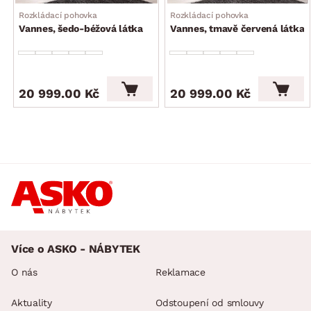
Rozkládací pohovka
Rozkládací pohovka
funkce rozkladu na příležitostné lůžko: plocha 144×194 cm
Vannes, šedo-béžová látka
Vannes, tmavě červená látka
(sklápěcí typ rozkladu – příležitostné lůžko snadno vznikne
po vysunutí sedáku vpřed a sklopení opěráku)
úložný prostor (pod sedákem)
elegantní design
20 999.00 Kč
20 999.00 Kč
dodáváno v částečném demontu
Více o ASKO - NÁBYTEK
O nás
Reklamace
Aktuality
Odstoupení od smlouvy