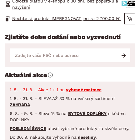
Odložte platbu v e-shopu o 30 dnů bez poplatků a
navýšení
Nechte si produkt IMPREGNOVAT jen za 2 700.00 Kč
Zjistěte dobu dodání nebo vyzvednutí
Aktuální akce
1. 8. - 31. 8. - Akce 1 + 1 na
vybrané matrace
.
1. 8. - 31. 8. - SLEVA AŽ 30 % na veškerý sortiment
ZAHRADA
.
6. 8. - 9. 8. - Sleva 15 % na
BYTOVÉ DOPLŇKY
s kódem
DOPLNKY.
POSLEDNÍ ŠANCE
ulovit vybrané produkty za skvělé ceny.
Do 30. 9. nakupujte výhodně na
desetiny
.