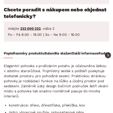
Chcete poradit s nákupem nebo objednat
telefonicky?
Volejte
232 000 222
, volba 2
Po - Pá 8:00 - 18:00 | So - Ne 9:00 - 16:00
Popis
Rozměry produktu
Balení
Ke stažení
Další informace
Rady a t
Elegantní pohovka s prošíváním potahu je očalouněna látkou
v odstínu starorůžová. Trojmístný sedák s polštáři poskytuje
dostatek prostoru pro pohodlné sezení. Praktickou stránkou
pohovky je rozkládací funkce na lůžko a úložný prostor pod
sedákem. Záměrně úzký design bočních područek šetří okolní
místo a pohovka tak snadno rozměrově pasuje do mnoha
interierů.
konstrukce: dřevo, dřevotříska, překližka, kov
jádro: vlnovcové pružiny, polyuretanové pěny,