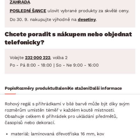
ZAHRADA
.
POSLEDNÍ ŠANCE
ulovit vybrané produkty za skvělé ceny.
Do 30. 9. nakupujte výhodně na
desetiny
.
Chcete poradit s nákupem nebo objednat
telefonicky?
Volejte
232 000 222
, volba 2
Po - Pá 8:00 - 18:00 | So - Ne 9:00 - 16:00
Popis
Rozměry produktu
Balení
Ke stažení
Další informace
Rohový regál s přihrádkami v bílé barvě může být díky svým
rozměrům umístěn téměř v každém koutě místnosti.
Obsahuje celkem 6 přihrádek pro ukládání předmětů,
časopisů nebo dekorací.
materiál: laminovaná dřevotříska 16 mm, kov