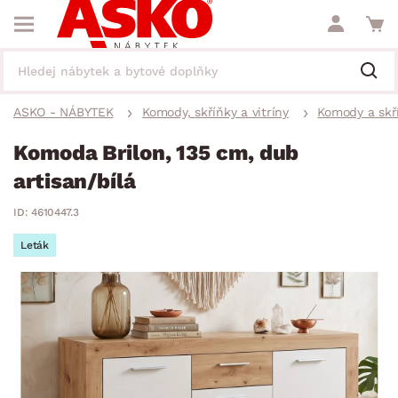
ASKO - NÁBYTEK
Komody, skříňky a vitríny
Komody a skř
Komoda Brilon, 135 cm, dub
artisan/bílá
ID: 4610447.3
Leták