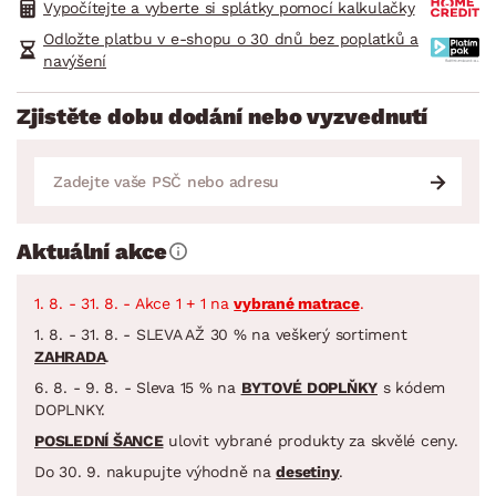
Vypočítejte a vyberte si splátky pomocí kalkulačky
Odložte platbu v e-shopu o 30 dnů bez poplatků a
navýšení
Zjistěte dobu dodání nebo vyzvednutí
Aktuální akce
1. 8. - 31. 8. - Akce 1 + 1 na
vybrané matrace
.
1. 8. - 31. 8. - SLEVA AŽ 30 % na veškerý sortiment
ZAHRADA
.
6. 8. - 9. 8. - Sleva 15 % na
BYTOVÉ DOPLŇKY
s kódem
DOPLNKY.
POSLEDNÍ ŠANCE
ulovit vybrané produkty za skvělé ceny.
Do 30. 9. nakupujte výhodně na
desetiny
.