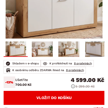
Skladem v e-shopu
K prohlédnutí na
8 prodejnách
K osobnímu odběru ZDARMA ihned na
8 prodejnách
4 599.00 Kč
Ušetříte
-13%
700.00 Kč
5 299.00 Kč
VLOŽIT DO KOŠÍKU