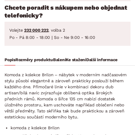
Chcete poradit s nákupem nebo objednat
telefonicky?
Volejte
232 000 222
, volba 2
Po - Pá 8:00 - 18:00 | So - Ne 9:00 - 16:00
Popis
Rozměry produktu
Balení
Ke stažení
Další informace
Komoda z kolekce Brilon – nábytek v moderním nadčasovém
stylu působí elegantně a zároveň prakticky poslouží během
každého dne. Přímočaré linie v kombinaci dekoru dub
artisan/bílá navíc zvýrazňuje oblíbená optika širokých
předních rámů. Komoda o šířce 135 cm nabízí dostatek
úložného prostoru, kam uschováte například oblečení nebo
větší předměty. Tato skříňka tak bude praktickou a zároveň
estetickou součástí moderního bytu.
komoda z kolekce Brilon