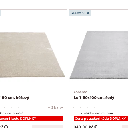
SLEVA 15 %
Koberec
x100 cm, béžový
Loft 60x100 cm, šedý
+ 3 barvy
dce více rozměrů
v nabídce více rozměrů
 zadání kódu DOPLNKY
Cena po zadání kódu DOPLNKY
Kč
349.00 Kč