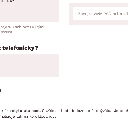
OPLNKY.
 nejdou kombinovat s jinými
 hodnotu.
 telefonicky?
e
éru styl a útulnost. Skvěle se hodí do ložnice či obýváku. Jeho p
lizuje tak riziko uklouznutí.