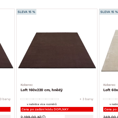
SLEVA 15 %
SLEVA 15 %
Koberec
Koberec
Loft 160x220 cm, hnědý
Loft 60
3 barvy
+ 3 barvy
v nabídce více rozměrů
v nabí
Cena po zadání kódu DOPLNKY
Cena po
2 199.00 Kč
349.00 