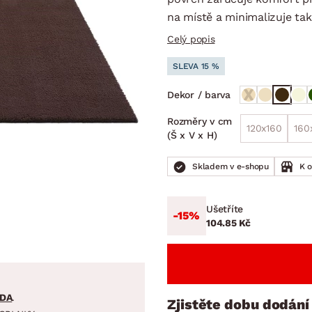
NÍ
DOMÁCÍ SPOTŘEBIČE
ZAHRADNÍ 
tavy
Z
na místě a minimalizuje tak
Celý popis
vy
Z
SLEVA 15 %
avy
Dekor / barva
Rozměry v cm
120x160
160
(Š x V x H)
Skladem v e-shopu
K 
Ušetříte
-15%
104.85 Kč
DA
.
Zjistěte dobu dodání