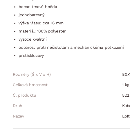
barva: tmavě hnědá
jednobarevný
výška vlasu: cca 16 mm
materiál: 100% polyester
vysoce kvalitní
odolnost proti nečistotám a mechanickému poškození
protiskluzový
Rozměry (Š x V x H)
80x
Celková hmotnost
1
kg
Č. produktu
5227
Druh
Kob
Název
Lof