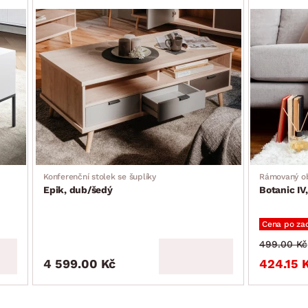
Konferenční stolek se šuplíky
Rámovaný o
Epik, dub/šedý
Botanic IV
Cena po za
499.00 Kč
4 599.00 Kč
424.15 