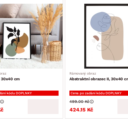
braz
Rámovaný obraz
, 30x40 cm
Abstraktní obrazec II, 30x40 c
dání kódu DOPLNKY
Cena po zadání kódu DOPLNKY
499.00 Kč
Kč
424.15 Kč