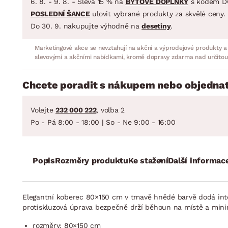
6. 8. - 9. 8. - Sleva 15 % na
BYTOVÉ DOPLŇKY
s kódem D
POSLEDNÍ ŠANCE
ulovit vybrané produkty za skvělé ceny.
Do 30. 9. nakupujte výhodně na
desetiny
.
Marketingové akce se nevztahují na akční a výprodejové produkty a
slevovými a akčními nabídkami, kromě dopravy zdarma nad určitou
Chcete poradit s nákupem nebo objednat
Volejte
232 000 222
, volba 2
Po - Pá 8:00 - 18:00 | So - Ne 9:00 - 16:00
Popis
Rozměry produktu
Ke stažení
Další informac
Elegantní koberec 80×150 cm v tmavě hnědé barvě dodá interi
protiskluzová úprava bezpečně drží běhoun na místě a minima
rozměry: 80×150 cm