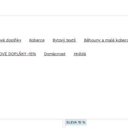
ové doplňky
Koberce
Bytový textil
Běhouny a malé kober
OVÉ DOPLŇKY -15%
Domácnost
Hnědá
SLEVA 15 %