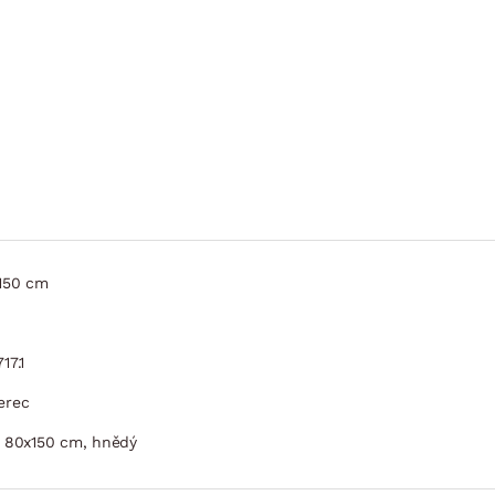
150
cm
17.1
erec
t 80x150 cm, hnědý