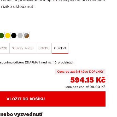
DOPLŇKY
VÁNOCE
ahradní doplňky
 riziko uklouznutí.
ahradní sestavy
x220
160x220-230
60x110
80x150
osobnímu odběru ZDARMA ihned na
10 prodejnách
Cena po zadání kódu DOPLNKY
594.15 Kč
699.00 Kč
Cena bez kódu:
VLOŽIT DO KOŠÍKU
 nebo vyzvednutí