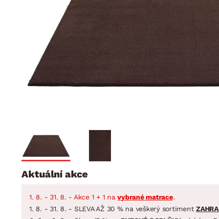
Jídelna
BYTOVÝ TEXTIL
STOLOVÁNÍ A VAŘE
Koupelnové ses
Dětský pokoj
Přikrývky
Jídelní servis
Jídelní sesta
Polštáře
Předsíň, šatna a chodba
Příbory
Zahradní sest
Koberce
Hrnce
Kuchyně
Závěsy a žaluzie
Pánve
Koupelna
Zobrazit vše
Zobrazit vše
Zahrada
VELIKONOCE
Domácnost
Aktuální akce
1. 8. - 31. 8. - Akce 1 + 1 na
vybrané matrace
.
1. 8. - 31. 8. - SLEVA AŽ 30 % na veškerý sortiment
ZAHRA