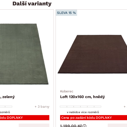
Další varianty
SLEVA 15 %
Koberec
, zelený
Loft 120x160 cm, hnědý
+ 3 barvy
+ 
rozměrů
v nabídce více rozměrů
 kódu DOPLNKY
Cena po zadání kódu DOPLNKY
1 199.00 Kč