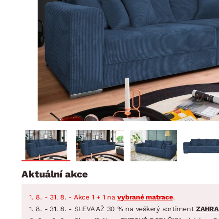
Jídelna
BYTOVÝ TEXTIL
STOLOVÁNÍ A VAŘE
Koupelnové ses
Dětský pokoj
Přikrývky
Jídelní servis
Jídelní sesta
Polštáře
Předsíň, šatna a chodba
Příbory
Zahradní sest
Koberce
Hrnce
Kuchyně
Závěsy a žaluzie
Pánve
Koupelna
Zobrazit vše
Zobrazit vše
Zahrada
VELIKONOCE
Domácnost
Aktuální akce
1. 8. - 31. 8. - Akce 1 + 1 na
vybrané matrace
.
1. 8. - 31. 8. - SLEVA AŽ 30 % na veškerý sortiment
ZAHRA