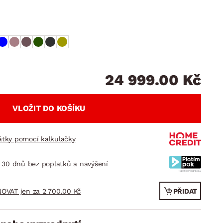
DOPLŇKY
VÁNOCE
ahradní doplňky
ahradní sestavy
24 999.00 Kč
VLOŽIT DO KOŠÍKU
látky pomocí kalkulačky
 30 dnů bez poplatků a navýšení
OVAT jen za 2 700.00 Kč
PŘIDAT