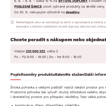
6. 8. - 9. 8. - Sleva 15 % na
BYTOVÉ DOPLŇKY
s kódem D
POSLEDNÍ ŠANCE
ulovit vybrané produkty za skvělé ceny.
Do 30. 9. nakupujte výhodně na
desetiny
.
Marketingové akce se nevztahují na akční a výprodejové produkty a
slevovými a akčními nabídkami, kromě dopravy zdarma nad určitou
Chcete poradit s nákupem nebo objednat
Volejte
232 000 222
, volba 2
Po - Pá 8:00 - 18:00 | So - Ne 9:00 - 16:00
Popis
Rozměry produktu
Balení
Ke stažení
Další infor
Široká pohovka s velkými polštáři nabízí ideální prostor p
Prostorná pohovka tak vytvoří útulný středobod vašeho obý
i dostatečný prostor pro přespání návštěvy. Tato velká poh
konstrukce: dřevo, dřevotříska, překližka