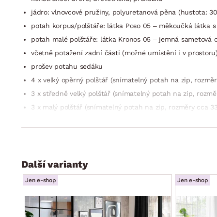
jádro: vlnovcové pružiny, polyuretanová pěna (hustota: 3
potah korpus/polštáře: látka Poso 05 – měkoučká látka s
potah malé polštáře: látka Kronos 05 – jemná sametová o
včetně potažení zadní části (možné umístění i v prostoru
prošev potahu sedáku
4 x velký opěrný polštář (snímatelný potah na zip, rozmě
3 x středně velký polštář (snímatelný potah na zip, rozm
3 x malý polštář (snímatelný potah na zip, rozměry cca 3
boční područky
sedák: středně měkký, prostorný
opěrák: kombinace polštářů, komfort + opora
hloubka sedu včetně polštářů (individuální): cca 60 cm/
Další varianty
výška sedu: 43 cm
Jen e-shop
Jen e-shop
celková výška bez polštářů: 73 cm/výška s polštáři: cca 
nohy: kov, chromový lesk
funkce rozkladu: ne