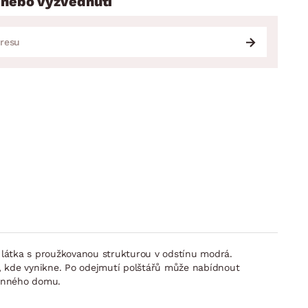
 nebo vyzvednutí
á látka s proužkovanou strukturou v odstínu modrá.
, kde vynikne. Po odejmutí polštářů může nabídnout
dinného domu.