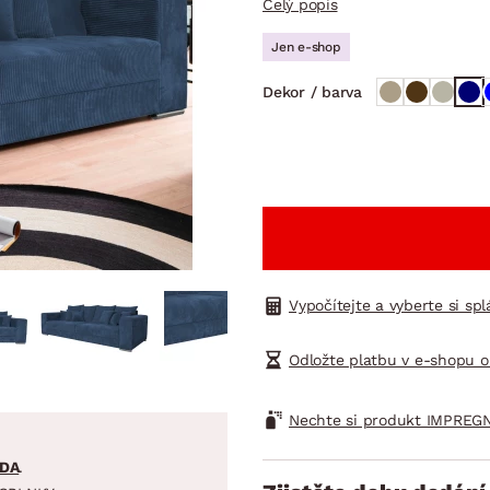
Celý popis
NÍ
DOMÁCÍ SPOTŘEBIČE
ZAHRADNÍ 
tavy
Z
Jen e-shop
vy
Z
Dekor / barva
avy
Vypočítejte a vyberte si sp
Odložte platbu v e-shopu o
Nechte si produkt IMPREGN
DA
.