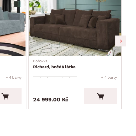
Pohovka
Poh
Richard, hnědá látka
Ric
+ 4 barvy
+ 4 barvy
24 999.00 Kč
24