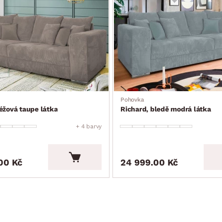
Pohovka
éžová taupe látka
Richard, bledě modrá látka
+ 4 barvy
00 Kč
24 999.00 Kč