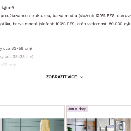
0 kg/m³)
 proužkovanou strukturou, barva modrá (složení: 100% PES, otěruvz
ptika, barva modrá (složení: 100% PES, otěruvzdornost: 50.000 cyk
)
ry cca 62×58 cm)
ěry cca 38×38 cm)
3×33 cm)
ZOBRAZIT VÍCE
bez polštářů: 89 cm
Jen e-shop
85 cm