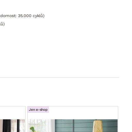
dornost: 35.000 cyklů)
lů)
Jen e-shop
Jen e