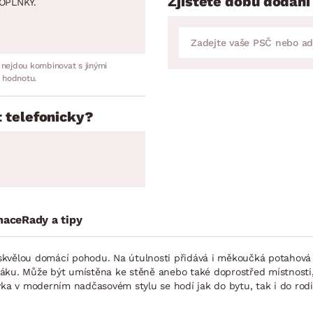
Zjistěte dobu dodání
OPLNKY.
 nejdou kombinovat s jinými
 hodnotu.
 telefonicky?
mace
Rady a tipy
ro skvělou domácí pohodu. Na útulnosti přidává i měkoučká potahov
váku. Může být umístěna ke stěně anebo také doprostřed místnosti
ovka v moderním nadčasovém stylu se hodí jak do bytu, tak i do ro