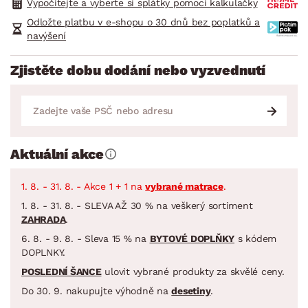
Vypočítejte a vyberte si splátky pomocí kalkulačky
Odložte platbu v e-shopu o 30 dnů bez poplatků a
navýšení
Zjistěte dobu dodání nebo vyzvednutí
Aktuální akce
1. 8. - 31. 8. - Akce 1 + 1 na
vybrané matrace
.
1. 8. - 31. 8. - SLEVA AŽ 30 % na veškerý sortiment
ZAHRADA
.
6. 8. - 9. 8. - Sleva 15 % na
BYTOVÉ DOPLŇKY
s kódem
DOPLNKY.
POSLEDNÍ ŠANCE
ulovit vybrané produkty za skvělé ceny.
Do 30. 9. nakupujte výhodně na
desetiny
.