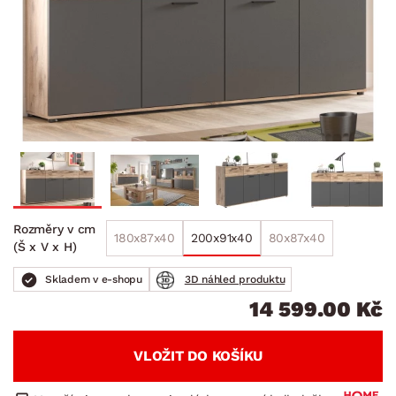
Rozměry v cm
180x87x40
200x91x40
80x87x40
(Š x V x H)
Skladem v e-shopu
3D náhled produktu
14 599.00 Kč
VLOŽIT DO KOŠÍKU