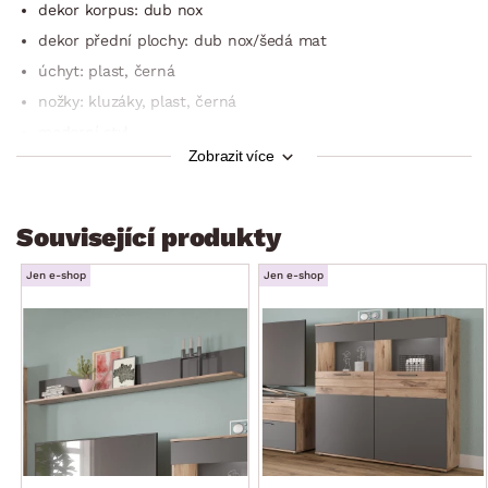
dekor korpus: dub nox
dekor přední plochy: dub nox/šedá mat
úchyt: plast, černá
nožky: kluzáky, plast, černá
moderní styl
Zobrazit více
horizontální frézované linie
šířka: 200 cm
1 x zásuvka (kovové boční pojezdy)
Související produkty
1 x levé dveře (úložný prostor, 2 x police)
Jen e-shop
Jen e-shop
2 x středové dveře (úložný prostor, 1 x police)
1 x pravé dveře (úložný prostor, 2 x police)
certifikát výrobku FSC (dřevěný materiál pocházející
z ekologicky obhospodařených certifikovaných le­sů)
kvalita/péče: kvalitní materiály a precizní zpracování,
povrchy se snadno udržují a čistí, což umožňuje
dlouhodobé používání a snadnou údržbu
dodáváno v demontu