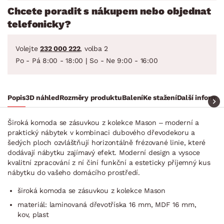
Chcete poradit s nákupem nebo objednat
telefonicky?
Volejte
232 000 222
, volba 2
Po - Pá 8:00 - 18:00 | So - Ne 9:00 - 16:00
Popis
3D náhled
Rozměry produktu
Balení
Ke stažení
Další informa
Široká komoda se zásuvkou z kolekce Mason – moderní a
praktický nábytek v kombinaci dubového dřevodekoru a
šedých ploch ozvláštňují horizontálně frézované linie, které
dodávají nábytku zajímavý efekt. Moderní design a vysoce
kvalitní zpracování z ní činí funkční a esteticky příjemný kus
nábytku do vašeho domácího prostředí.
široká komoda se zásuvkou z kolekce Mason
materiál: laminovaná dřevotříska 16 mm, MDF 16 mm,
kov, plast