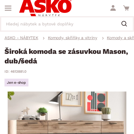
ASKO - NÁBYTEK
Komody, skříňky a vitríny
Komody a skř
Široká komoda se zásuvkou Mason,
dub/šedá
ID: 4613881.0
Jen e-shop