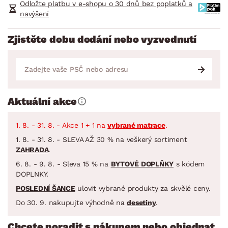
Odložte platbu v e-shopu o 30 dnů bez poplatků a
navýšení
Zjistěte dobu dodání nebo vyzvednutí
Aktuální akce
1. 8. - 31. 8. - Akce 1 + 1 na
vybrané matrace
.
1. 8. - 31. 8. - SLEVA AŽ 30 % na veškerý sortiment
ZAHRADA
.
6. 8. - 9. 8. - Sleva 15 % na
BYTOVÉ DOPLŇKY
s kódem
DOPLNKY.
POSLEDNÍ ŠANCE
ulovit vybrané produkty za skvělé ceny.
Do 30. 9. nakupujte výhodně na
desetiny
.
Chcete poradit s nákupem nebo objednat