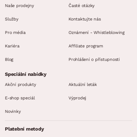
pratelný na 60 °C
Naše prodejny
Časté otázky
vhodné uložení na: pevný laťkový rošt, pevný lamelový rošt
mechanický test: 60.000 cyklů
Služby
Kontaktujte nás
český výrobek
Pro média
Oznámení - Whistleblowing
prodloužená záruka 4 let na jádro matrace (nutná
registrace podle instrukcí v balení výrobku)
Kariéra
Affiliate program
Blog
Prohlášení o přístupnosti
Speciální nabídky
Akční produkty
Aktuální leták
E-shop speciál
Výprodej
Novinky
Platební metody