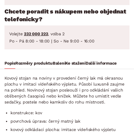
Chcete poradit s nákupem nebo objednat
telefonicky?
Volejte
232 000 222
, volba 2
Po - Pá 8:00 - 18:00 | So - Ne 9:00 - 16:00
Popis
Rozměry produktu
Balení
Ke stažení
Další informace
Kovový stojan na noviny v provedení černý lak má okrasnou
plochu v imitaci vídeňského výpletu. Působí luxusně zaujme
na pohled. Novinový stojan posleouží i pro odkládání vašich
oblíbených časopisů nebo knížek. Můžete ho umístit vedle
sedačky, postele nebo kamkoliv do rohu místnosti.
konstrukce: kov
povrchová úprava: černý matný lak
kovový odkládací plocha: imitace vídeňského výpletu