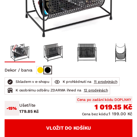
Dekor / barva
Skladem v e-shopu
K prohlédnutí na
11 prodejnách
K osobnímu odběru ZDARMA ihned na
12 prodejnách
Cena po zadání kódu DOPLNKY
Ušetříte
1 019.15 Kč
-15%
179.85 Kč
1 199.00 Kč
Cena bez kódu:
VLOŽIT DO KOŠÍKU