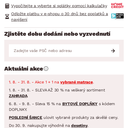
Vypočítejte a vyberte si splátky pomocí kalkulačky
Odložte platbu v e-shopu o 30 dnů bez poplatků a
navýšení
Zjistěte dobu dodání nebo vyzvednutí
Aktuální akce
1. 8. - 31. 8. - Akce 1 + 1 na
vybrané matrace
.
1. 8. - 31. 8. - SLEVA AŽ 30 % na veškerý sortiment
ZAHRADA
.
6. 8. - 9. 8. - Sleva 15 % na
BYTOVÉ DOPLŇKY
s kódem
DOPLNKY.
POSLEDNÍ ŠANCE
ulovit vybrané produkty za skvělé ceny.
Do 30. 9. nakupujte výhodně na
desetiny
.