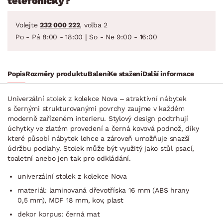
telefonicky?
Volejte
232 000 222
, volba 2
Po - Pá 8:00 - 18:00 | So - Ne 9:00 - 16:00
Popis
Rozměry produktu
Balení
Ke stažení
Další informace
Univerzální stolek z kolekce Nova – atraktivní nábytek
s černými strukturovanými povrchy zaujme v každém
moderně zařízeném interieru. Stylový design podtrhují
úchytky ve zlatém provedení a černá kovová podnož, díky
které působí nábytek lehce a zároveň umožňuje snazší
údržbu podlahy. Stolek může být využitý jako stůl psací,
toaletní anebo jen tak pro odkládání.
univerzální stolek z kolekce Nova
materiál: laminovaná dřevotříska 16 mm (ABS hrany
0,5 mm), MDF 18 mm, kov, plast
dekor korpus: černá mat