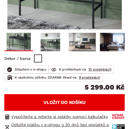
Dekor / barva
Skladem v e-shopu
K prohlédnutí na
10 prodejnách
K osobnímu odběru ZDARMA ihned na
9 prodejnách
5 299.00 Kč
VLOŽIT DO KOŠÍKU
Vypočítejte a vyberte si splátky pomocí kalkulačky
Odložte platbu v e-shopu o 30 dnů bez poplatků a