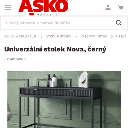
ASKO - NÁBYTEK
Stoly a stolky
Pracovní stoly
Psací 
Univerzální stolek Nova, černý
ID: 4617406.3