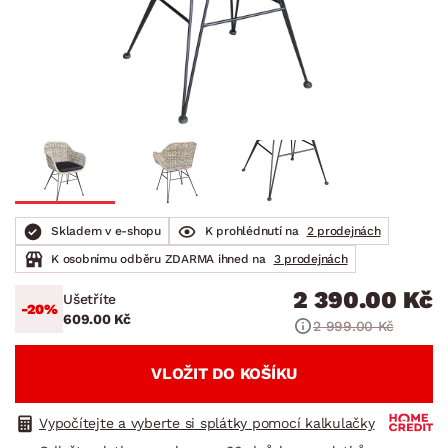
Skladem v e-shopu
K prohlédnutí na
2 prodejnách
K osobnímu odběru ZDARMA ihned na
3 prodejnách
2 390.00 Kč
Ušetříte
-20%
609.00 Kč
2 999.00 Kč
VLOŽIT DO KOŠÍKU
Vypočítejte a vyberte si splátky pomocí kalkulačky