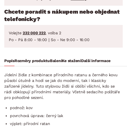
Chcete poradit s nákupem nebo objednat
telefonicky?
Volejte
232 000 222
, volba 2
Po - Pá 8:00 - 18:00 | So - Ne 9:00 - 16:00
Popis
Rozměry produktu
Balení
Ke stažení
Další informace
Jídelní židle z kombinace přírodního ratanu a černého kovu
působí útulně a hodí se jak do moderní, tak i klasicky
zařízené jídelny. Tuto stylovou židli si oblíbí všichni, kdo se
rádi obklopují přírodními materiály. Včetně sedacího polštáře
pro pohodlné sezení.
podnož: kov
povrchová úprava: černý lak
výplet: přírodní ratan