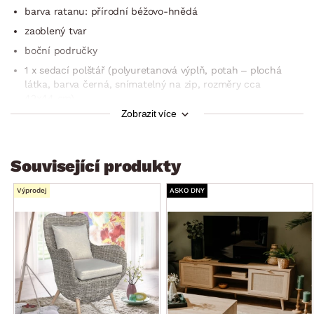
barva ratanu: přírodní béžovo-hnědá
zaoblený tvar
boční područky
1 x sedací polštář (polyuretanová výplň, potah – plochá
látka, barva černá, snímatelný na zip, rozměry cca
42×44 cm)
Zobrazit více
doporučená nosnost do 100 kg
do moderní i klasické jídelny
dodávávo smontované
Související produkty
Výprodej
ASKO DNY