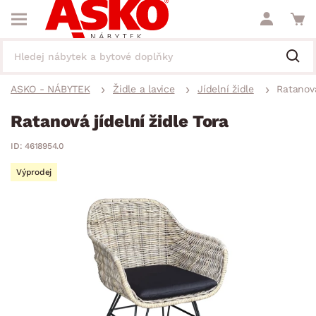
ASKO - NÁBYTEK
Židle a lavice
Jídelní židle
Ratanová
Ratanová jídelní židle Tora
ID: 4618954.0
Výprodej