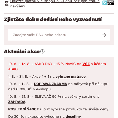
Odložte platbu v e-shopu o 30 dnů bez poplatků a
navýšení
Zjistěte dobu dodání nebo vyzvednutí
Aktuální akce
10. 8. - 12. 8. - ASKO DNY - 15 % NAVÍC na
VŠE
s kódem
ASKO.
1. 8. - 31. 8. - Akce 1 + 1 na
vybrané matrace
.
10. 8. - 11. 8. -
DOPRAVA ZDARMA
na nábytek při nákupu
nad 6 000 Kč v e-shopu.
10. 8. - 31. 8. - SLEVA AŽ 50 % na veškerý sortiment
ZAHRADA
.
POSLEDNÍ ŠANCE
ulovit vybrané produkty za skvělé ceny.
Do 30. 9. nakupujte výhodně na
desetiny
.