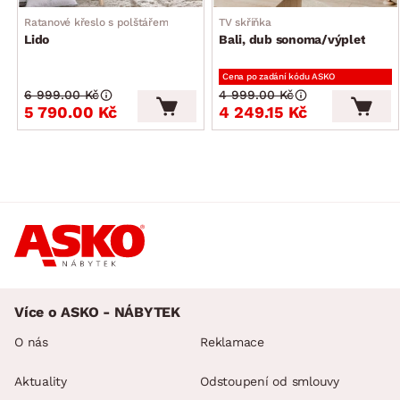
Ratanové křeslo s polštářem
TV skříňka
Lido
Bali, dub sonoma/výplet
Cena po zadání kódu ASKO
6 999.00 Kč
4 999.00 Kč
5 790.00 Kč
4 249.15 Kč
Více o ASKO - NÁBYTEK
O nás
Reklamace
Aktuality
Odstoupení od smlouvy