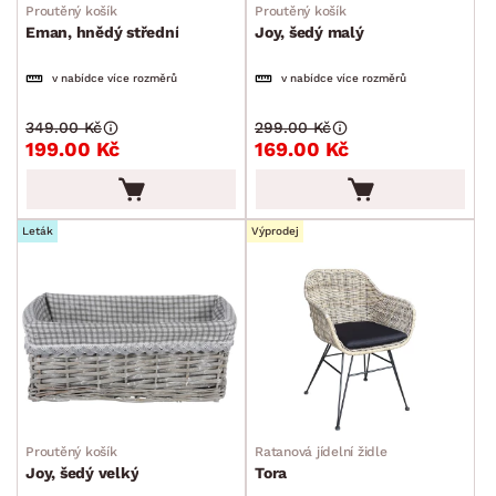
Proutěný košík
Proutěný košík
Eman, hnědý střední
Joy, šedý malý
v nabídce více rozměrů
v nabídce více rozměrů
349.00 Kč
299.00 Kč
199.00 Kč
169.00 Kč
Leták
Výprodej
Proutěný košík
Ratanová jídelní židle
Joy, šedý velký
Tora