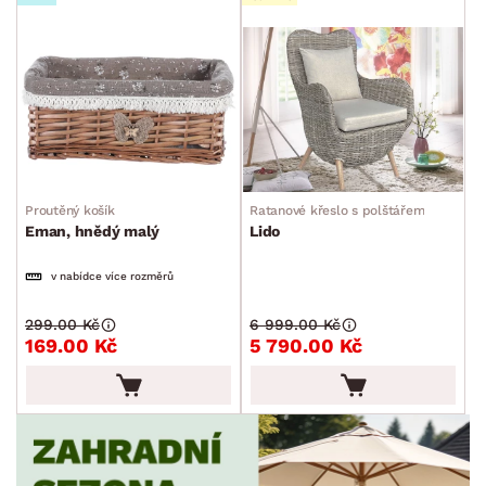
Proutěný košík
Ratanové křeslo s polštářem
Eman, hnědý malý
Lido
v nabídce více rozměrů
299.00 Kč
6 999.00 Kč
169.00 Kč
5 790.00 Kč