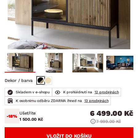
Dekor / barva
Skladem v e-shopu
K prohlédnutí na
12 prodejnách
K osobnímu odběru ZDARMA ihned na
13 prodejnách
6 499.00 Kč
Ušetříte
-18%
1 500.00 Kč
7 999.00 Kč
VLOŽIT DO KOŠÍKU