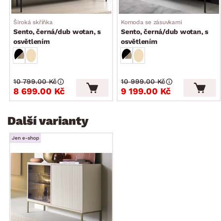
univerzální montáž dveří na pravou/levou stranu
Široká skříňka
Komoda se zásuvkami
stabilní
Sento, černá/dub wotan, s
Sento, černá/dub wotan, s
vyrobeno v EU
osvětlením
osvětlením
doporučené ukotvení ke stěně
dodáváno v demontu
10 799.00 Kč
10 999.00 Kč
8 699.00 Kč
9 199.00 Kč
Další varianty
Jen e-shop