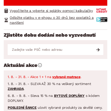
Vypočítejte a vyberte si splátky pomocí kalkulačky
Odložte platbu v e-shopu o 30 dnů bez poplatků a
navýšení
Zjistěte dobu dodání nebo vyzvednutí
Aktuální akce
1. 8. - 31. 8. - Akce 1 + 1 na
vybrané matrace
.
1. 8. - 31. 8. - SLEVA AŽ 30 % na veškerý sortiment
ZAHRADA
.
6. 8. - 9. 8. - Sleva 15 % na
BYTOVÉ DOPLŇKY
s kódem
DOPLNKY.
POSLEDNÍ ŠANCE
ulovit vybrané produkty za skvělé ceny.