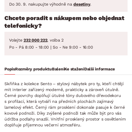
Do 30. 9. nakupujte výhodně na
desetiny
.
Chcete poradit s nákupem nebo objednat
telefonicky?
Volejte
232 000 222
, volba 2
Po - Pá 8:00 - 18:00 | So - Ne 9:00 - 16:00
Popis
Rozměry produktu
Balení
Ke stažení
Další informace
Skříňka z kolekce Sento – stylový nábytek pro ty, kteří chtějí
mít interier zařízený moderně, prakticky a zároveň útulně.
Černé povrchy doplňují útulné tóny dubového dřevodekoru
s profilací, která vytváří na předních plochách zajímavý
lamelový efekt. Černý rám prosklení dokonale pasuje k černé
kovové podnoži. Díky zvýšené podnoži tak může být pro vás
údržba podlahy snazší. Vnitřní prosklený prostor s osvětlením
doplňuje příjemnou večerní atmosféru.