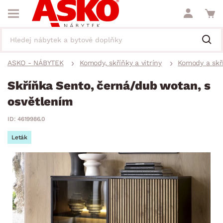
ASKO - NÁBYTEK
Komody, skříňky a vitríny
Komody a skř
Skříňka Sento, černá/dub wotan, s
osvětlením
ID: 4619986.0
Leták