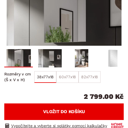
Rozměry v cm
38x77x18
60x77x18
82x77x18
(Š x V x H)
2 799.00 Kč
VLOŽIT DO KOŠÍKU
Vypočítejte a vyberte si splátky pomocí kalkulačky