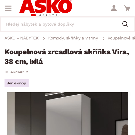
ASKO - NÁBYTEK
Komody, skříňky a vitríny
Koupelnové s
Koupelnová zrcadlová skříňka Vira,
38 cm, bílá
ID: 4620489.2
Jen e-shop