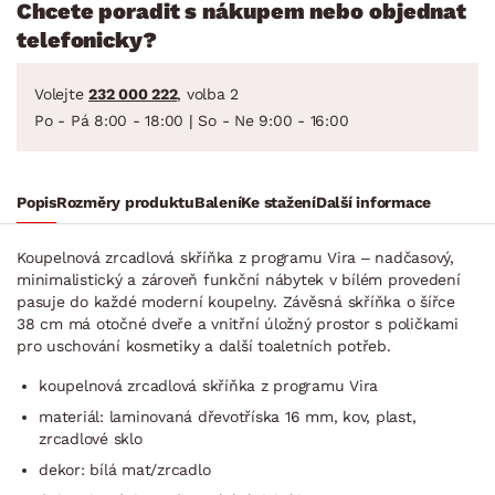
Chcete poradit s nákupem nebo objednat
telefonicky?
Volejte
232 000 222
, volba 2
Po - Pá 8:00 - 18:00 | So - Ne 9:00 - 16:00
Popis
Rozměry produktu
Balení
Ke stažení
Další informace
Koupelnová zrcadlová skříňka z programu Vira – nadčasový,
minimalistický a zároveň funkční nábytek v bílém provedení
pasuje do každé moderní koupelny. Závěsná skříňka o šířce
38 cm má otočné dveře a vnitřní úložný prostor s poličkami
pro uschování kosmetiky a další toaletních potřeb.
koupelnová zrcadlová skříňka z programu Vira
materiál: laminovaná dřevotříska 16 mm, kov, plast,
zrcadlové sklo
dekor: bílá mat/zrcadlo