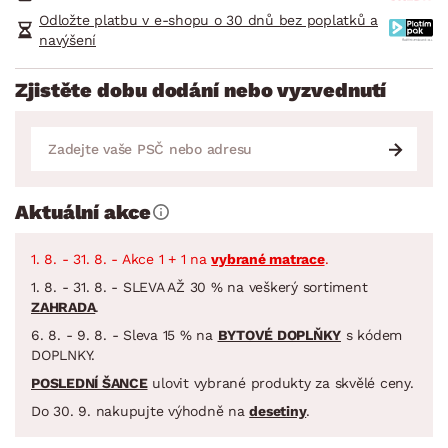
Odložte platbu v e-shopu o 30 dnů bez poplatků a
navýšení
Zjistěte dobu dodání nebo vyzvednutí
Aktuální akce
1. 8. - 31. 8. - Akce 1 + 1 na
vybrané matrace
.
1. 8. - 31. 8. - SLEVA AŽ 30 % na veškerý sortiment
ZAHRADA
.
6. 8. - 9. 8. - Sleva 15 % na
BYTOVÉ DOPLŇKY
s kódem
DOPLNKY.
POSLEDNÍ ŠANCE
ulovit vybrané produkty za skvělé ceny.
Do 30. 9. nakupujte výhodně na
desetiny
.