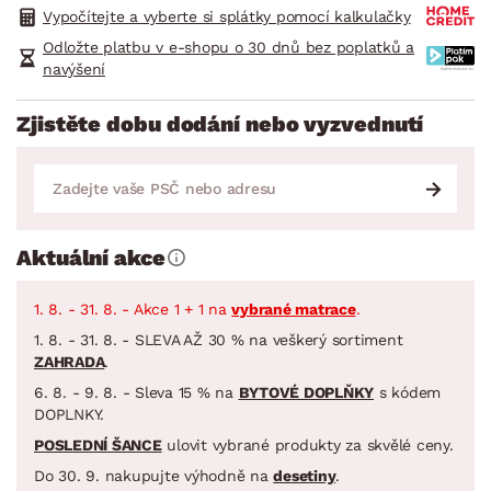
Vypočítejte a vyberte si splátky pomocí kalkulačky
Odložte platbu v e-shopu o 30 dnů bez poplatků a
navýšení
Zjistěte dobu dodání nebo vyzvednutí
Aktuální akce
1. 8. - 31. 8. - Akce 1 + 1 na
vybrané matrace
.
1. 8. - 31. 8. - SLEVA AŽ 30 % na veškerý sortiment
ZAHRADA
.
6. 8. - 9. 8. - Sleva 15 % na
BYTOVÉ DOPLŇKY
s kódem
DOPLNKY.
POSLEDNÍ ŠANCE
ulovit vybrané produkty za skvělé ceny.
Do 30. 9. nakupujte výhodně na
desetiny
.