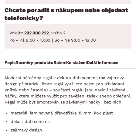
Chcete poradit s nákupem nebo objednat
telefonicky?
Volejte
232 000 222
, volba 2
Po - Pá 8:00 - 18:00 | So - Ne 9:00 - 16:00
Popis
Rozměry produktu
Balení
Ke stažení
Další informace
Moderní nástěnný regál v dekoru dub sonoma má zajímavý
design přihrádek. Tento regál využijete nejen pro odkládání
knížek nebo časopisů – součástí regálu jsou navíc i závěsné
háčky, které můžete využít pro zavěšení tašek anebo oblečení.
Regál může být smontován se závěsnými háčky i bez nich.
materiál: laminovaná dřevotříska 15 mm, kov, plast
dekor: dub sonoma
zajímavý design