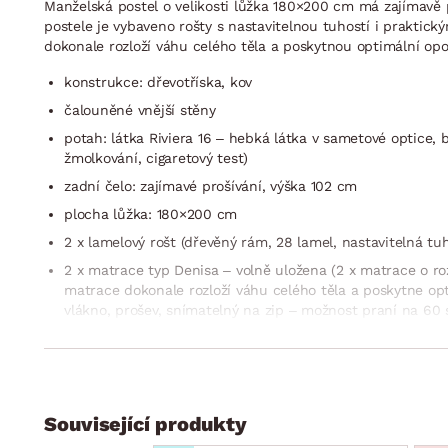
Manželská postel o velikosti lůžka 180×200 cm má zajímavě p
postele je vybaveno rošty s nastavitelnou tuhostí i praktick
dokonale rozloží váhu celého těla a poskytnou optimální o
konstrukce: dřevotříska, kov
čalouněné vnější stěny
potah: látka Riviera 16 – hebká látka v sametové optice, b
žmolkování, cigaretový test)
zadní čelo: zajímavé prošívání, výška 102 cm
plocha lůžka: 180×200 cm
2 x lamelový rošt (dřevěný rám, 28 lamel, nastavitelná tu
2 x matrace typ Denisa – volně uložena (2 x matrace o r
matrace dokonale rozloží váhu celého těla a poskytne op
vlákno, prošev, snímatelný na zip – možnost praní na 60 
budoucna kdykoliv měnit podle vlastních potřeb)
výška bočního rámu (bočnice): 41 cm
hloubka pro uložení matrace do rámu: 7 cm
výška lůžka: cca 54 cm
Související produkty
2 x úložný prostor (levá/pravá úložná část, kovový otevír