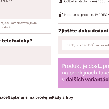
OPLNKY.
Odložte platbu v e-shopu o
Nechte si produkt IMPREGN
 nejdou kombinovat s jinými
 hodnotu.
Zjistěte dobu dodání
 telefonicky?
mace
Naplánuj si na prodejně
Rady a tipy