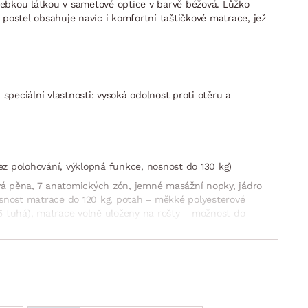
 hebkou látkou v sametové optice v barvě béžová. Lůžko
 postel obsahuje navíc i komfortní taštičkové matrace, jež
speciální vlastnosti: vysoká odolnost proti otěru a
bez polohování, výklopná funkce, nosnost do 130 kg)
ová pěna, 7 anatomických zón, jemné masážní nopky, jádro
osnost matrace do 120 kg, potah – měkké polyesterové
 5 tuhá), matrace volně uloženy na rošty – možnost do