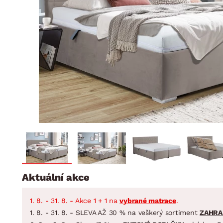
Jídelna
BYTOVÝ TEXTIL
STOLOVÁNÍ A VAŘE
Koupelnové ses
Dětský pokoj
Přikrývky
Jídelní servis
Jídelní sesta
Polštáře
Předsíň, šatna a chodba
Příbory
Zahradní sest
Koberce
Hrnce
Kuchyně
Závěsy a žaluzie
Pánve
Koupelna
Zobrazit vše
Zobrazit vše
Zahrada
VELIKONOCE
Domácnost
Aktuální akce
1. 8. - 31. 8. - Akce 1 + 1 na
vybrané matrace
.
1. 8. - 31. 8. - SLEVA AŽ 30 % na veškerý sortiment
ZAHRA