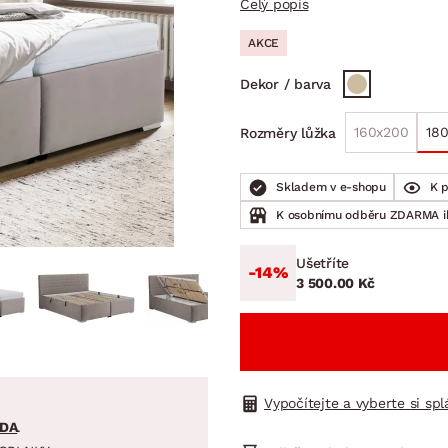
Celý popis
NÍ
DOMÁCÍ SPOTŘEBIČE
ZAHRADNÍ 
tavy
Z
AKCE
vy
Z
Dekor / barva
avy
160x200
18
Rozměry lůžka
Skladem v e-shopu
K 
K osobnímu odběru ZDARMA 
Ušetříte
-14%
3 500.00 Kč
Vypočítejte a vyberte si sp
DA
.