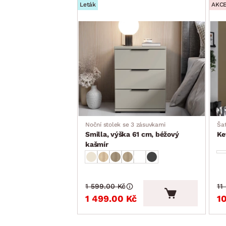
Leták
AKC
přední nohy: profil L, plast, chromový lesk/zadní nohy: k
moderní styl
český výrobek
bez vyobrazené deky, polštářů a lůžkovin
dodáváno v částečném demontu
Noční stolek se 3 zásuvkami
Šat
Smilla, výška 61 cm, béžový
Ke
kašmír
1 599.00 Kč
11
1 499.00 Kč
1