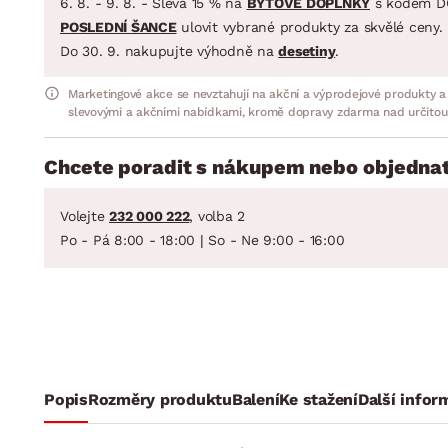
6. 8. - 9. 8. - Sleva 15 % na
BYTOVÉ DOPLŇKY
s kódem D
POSLEDNÍ ŠANCE
ulovit vybrané produkty za skvělé ceny.
Do 30. 9. nakupujte výhodně na
desetiny
.
Marketingové akce se nevztahují na akční a výprodejové produkty a
slevovými a akčními nabídkami, kromě dopravy zdarma nad určitou
Chcete poradit s nákupem nebo objednat
Volejte
232 000 222
, volba 2
Po - Pá 8:00 - 18:00 | So - Ne 9:00 - 16:00
Popis
Rozměry produktu
Balení
Ke stažení
Další infor