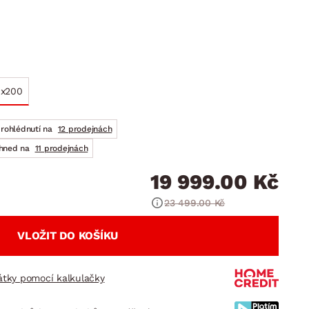
DOPLŇKY
VÁNOCE
ahradní doplňky
ahradní sestavy
0x200
prohlédnutí na
12 prodejnách
ihned na
11 prodejnách
19 999.00 Kč
23 499.00 Kč
VLOŽIT DO KOŠÍKU
látky pomocí kalkulačky