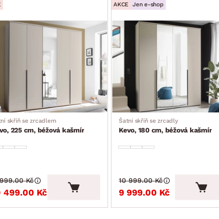
E
AKCE
Jen e-shop
luzáky
ní skříň se zrcadlem
Šatní skříň se zrcadly
vo, 225 cm, béžová kašmír
Kevo, 180 cm, béžová kašmír
 999.00 Kč
10 999.00 Kč
0 499.00 Kč
9 999.00 Kč