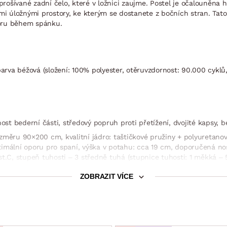
rošívané zadní čelo, které v ložnici zaujme. Postel je očalouněna
ými úložnými prostory, ke kterým se dostanete z bočních stran. Tato
poru během spánku.
arva béžová (složení: 100% polyester, otěruvzdornost: 90.000 cyklů, 
host bederní části, středový popruh proti přetížení, dvojité kapsy, 
ozměru 90×200 cm, kvalitní jádro: taštičkové pružiny + polyuretan
timální oporu pro spaní, výška v potahu: cca 19 cm, doporučená n
st.C, stupeň tuhosti – 3 středně tuhá (stupnice tuhosti: 1 měkká –
ZOBRAZIT VÍCE
ací mechanismus, kovové pružiny, přístup z boční strany postele)