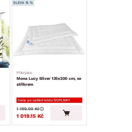
SLEVA 15 %
Přikrývka
Mona Lucy Silver 135x200 cm, se
stříbrem
Cena po zadání kódu DOPLNKY
1 199.00 Kč
1 019.15 Kč