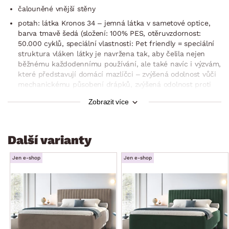
čalouněné vnější stěny
potah: látka Kronos 34 – jemná látka v sametové optice,
barva tmavě šedá (složení: 100% PES, otěruvzdornost:
50.000 cyklů, speciální vlastnosti: Pet friendly = speciální
struktura vláken látky je navržena tak, aby čelila nejen
běžnému každodennímu používání, ale také navíc i výzvám,
které představují domácí mazlíčci – zvýšená odolnost vůči
mechanickému působení drápků, zvýšená odolnost proti
zachytávání chloupků, ideální volba pro rodiny s domácími
Zobrazit více
mazlíčky)
zadní čelo: rovné, svislý prošev, výška 108 cm
plocha lůžka: 140×200 cm
Další varianty
1 x zabudovaný rošt (dřevěný rám, dřevovláknitá deska)
Jen e-shop
Jen e-shop
1 x matrace – zabudovaná (1 x matrace o rozměru 140×200
cm, kvalitní jádro: komfortní taštičkové pružiny + studená
HR pěna, 7-zónové jádro, cca 240 pružin/m², jádro matrace
dokonale rozloží váhu celého těla a poskytne optimální
oporu pro spaní, studená pěna – vysoce odolná a zároveň
pružná, vysoce vzdušná a zajišťuje optimální odvod tepla,
stupeň tuhosti – 2,5 střední (stupnice tuhosti: 1 měkká –