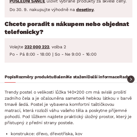
POSLEDNÍ ŠANCE
ulovit vybrané produkty za skvělé ceny.
Do 30. 9. nakupujte výhodně na
desetiny
.
Chcete poradit s nákupem nebo objednat
telefonicky?
Volejte
232 000 222
, volba 2
Po - Pá 8:00 - 18:00 | So - Ne 9:00 - 16:00
Popis
Rozměry produktu
Balení
Ke stažení
Další informace
Rady a t
Trendy postel o velikosti lůžka 140×200 cm má svislé prošití
zadního čela a je očalouněna sametově hebkou látkou v barvě
tmavě šedá. Postel je vybavena komfortní taštičkovou
matrací, která rozloží váhu vašeho těla a poskytne příjemné
pohodlí. Pod lůžkem najdete praktický úložný prostor, který je
přístupný z přední strany postele.
konstrukce: dřevo, dřevotříska, kov