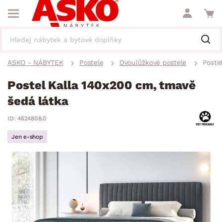
ASKO - NÁBYTEK
Postele
Dvoulůžkové postele
Poste
Postel Kalla 140x200 cm, tmavě
šedá látka
ID: 4624808.0
Jen e-shop