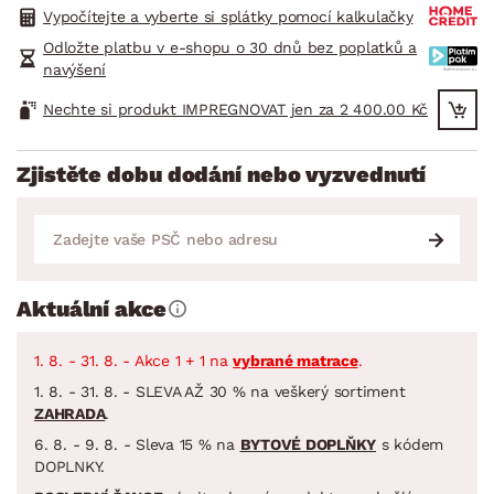
Vypočítejte a vyberte si splátky pomocí kalkulačky
Odložte platbu v e-shopu o 30 dnů bez poplatků a
navýšení
Nechte si produkt IMPREGNOVAT jen za 2 400.00 Kč
Zjistěte dobu dodání nebo vyzvednutí
Aktuální akce
1. 8. - 31. 8. - Akce 1 + 1 na
vybrané matrace
.
1. 8. - 31. 8. - SLEVA AŽ 30 % na veškerý sortiment
ZAHRADA
.
6. 8. - 9. 8. - Sleva 15 % na
BYTOVÉ DOPLŇKY
s kódem
DOPLNKY.