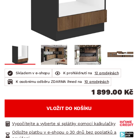
Skladem v e-shopu
K prohlédnutí na
12 prodejnách
K osobnímu odběru ZDARMA ihned na
10 prodejnách
1 899.00 Kč
VLOŽIT DO KOŠÍKU
Vypočítejte a vyberte si splátky pomocí kalkulačky
Odložte platbu v e-shopu o 30 dnů bez poplatků a