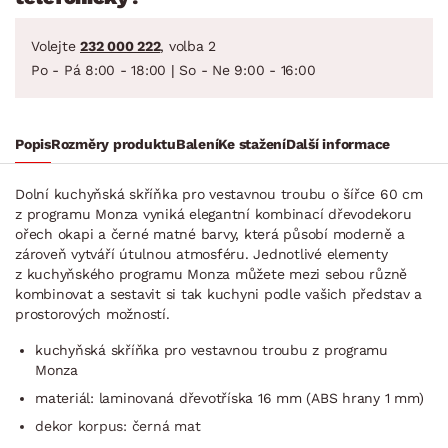
Volejte
232 000 222
, volba 2
Po - Pá 8:00 - 18:00 | So - Ne 9:00 - 16:00
Popis
Rozměry produktu
Balení
Ke stažení
Další informace
Dolní kuchyňská skříňka pro vestavnou troubu o šířce 60 cm
z programu Monza vyniká elegantní kombinací dřevodekoru
ořech okapi a černé matné barvy, která působí moderně a
zároveň vytváří útulnou atmosféru. Jednotlivé elementy
z kuchyňského programu Monza můžete mezi sebou různě
kombinovat a sestavit si tak kuchyni podle vašich představ a
prostorových možností.
kuchyňská skříňka pro vestavnou troubu z programu
Monza
materiál: laminovaná dřevotříska 16 mm (ABS hrany 1 mm)
dekor korpus: černá mat