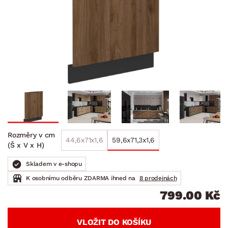
Rozměry v cm
44,6x71x1,6
59,6x71,3x1,6
(Š x V x H)
Skladem v e-shopu
K osobnímu odběru ZDARMA ihned na
8 prodejnách
799.00 Kč
VLOŽIT DO KOŠÍKU