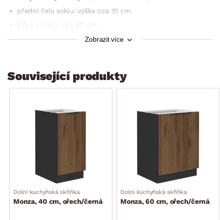
přední čelo soklu: výška cca 10 cm
šířka panelu: cca 60 cm
kombinovat s vestavnou myčkou o šířce 60 cm
Zobrazit více
určené pro myčky nádobí se skrytým ovládacím panelem
dodáváno v demontu
Související produkty
Dolní kuchyňská skříňka
Dolní kuchyňská skříňka
Monza, 40 cm, ořech/černá
Monza, 60 cm, ořech/černá