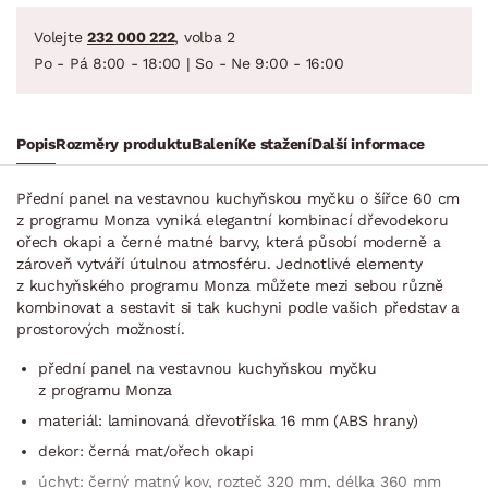
Volejte
232 000 222
, volba 2
Po - Pá 8:00 - 18:00 | So - Ne 9:00 - 16:00
Popis
Rozměry produktu
Balení
Ke stažení
Další informace
Přední panel na vestavnou kuchyňskou myčku o šířce 60 cm
z programu Monza vyniká elegantní kombinací dřevodekoru
ořech okapi a černé matné barvy, která působí moderně a
zároveň vytváří útulnou atmosféru. Jednotlivé elementy
z kuchyňského programu Monza můžete mezi sebou různě
kombinovat a sestavit si tak kuchyni podle vašich představ a
prostorových možností.
přední panel na vestavnou kuchyňskou myčku
z programu Monza
materiál: laminovaná dřevotříska 16 mm (ABS hrany)
dekor: černá mat/ořech okapi
úchyt: černý matný kov, rozteč 320 mm, délka 360 mm