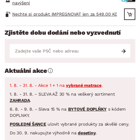
navýšení
Nechte si produkt IMPREGNOVAT jen za 549.00 Kč
Zjistěte dobu dodání nebo vyzvednutí
Aktuální akce
1. 8. - 31. 8. - Akce 1 + 1 na
vybrané matrace
.
1. 8. - 31. 8. - SLEVA AŽ 30 % na veškerý sortiment
ZAHRADA
.
6. 8. - 9. 8. - Sleva 15 % na
BYTOVÉ DOPLŇKY
s kódem
DOPLNKY.
POSLEDNÍ ŠANCE
ulovit vybrané produkty za skvělé ceny.
Do 30. 9. nakupujte výhodně na
desetiny
.