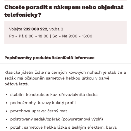
Chcete poradit s nákupem nebo objednat
telefonicky?
Volejte
232 000 222
, volba 2
Po - Pá 8:00 - 18:00 | So - Ne 9:00 - 16:00
Popis
Rozměry produktu
Balení
Další informace
Klasická jídelní židle na černých kovových nohách je stabilní a
sedák má očalouněn sametově hebkou látkou v barvě
béžová latté.
stabilní konstrukce: kov, dřevovláknitá deska
podnož/nohy: kovový kulatý profil
povrchová úprava: černý mat
polstrovaný sedák/opěrák (polyuretanová výplň)
potah: sametově hebká látka s lesklým efektem, barva