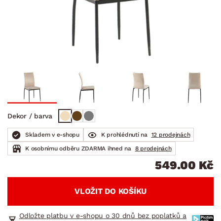
Dekor / barva
Skladem v e-shopu
K prohlédnutí na
12 prodejnách
K osobnímu odběru ZDARMA ihned na
8 prodejnách
549.00 Kč
VLOŽIT DO KOŠÍKU
Odložte platbu v e-shopu o 30 dnů bez poplatků a