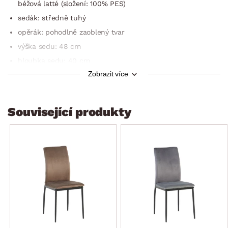
béžová latté (složení: 100% PES)
sedák: středně tuhý
opěrák: pohodlně zaoblený tvar
výška sedu: 48 cm
hloubka sedu: 40 cm
Zobrazit více
šířka sedu: 43 cm
výška opěradla: 48 cm
stabilní
Související produkty
doporučená nosnost do 110 kg
dodáváno v demontu