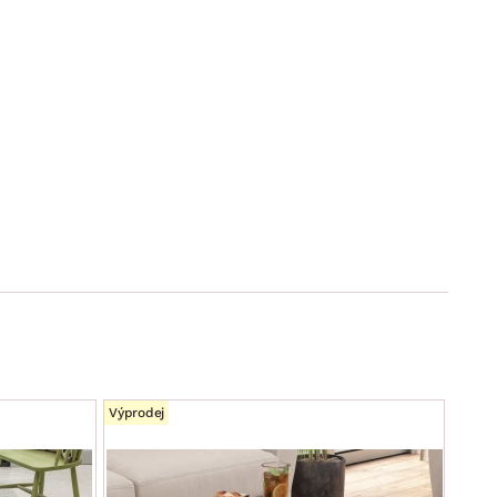
Výprodej
AKCE