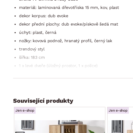
materiál: laminovaná dřevotříska 15 mm, kov, plast
dekor korpus: dub evoke
dekor přední plochy: dub evoke/pískově šedá mat
úchyt: plast, černá
nožky: kovová podnož, hranatý profil, černý lak
trendový styl
šířka: 183 cm
1 x levé dveře (úložný prostor, 1 x police)
3 x zásuvka (kovové boční pojezdy)
1 x pravé dveře (úložný prostor, 1 x police)
horní plocha: 183×40 cm (doporučená nosnost horní ploch
zadní ukotvení ke stěně
Související produkty
dodáváno v demontu
Jen e-shop
Jen e-shop