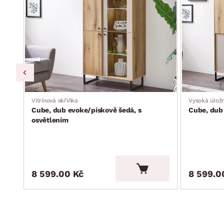
Vitrínová skříňka
Vysoká úložn
Cube, dub evoke/pískově šedá, s
Cube, dub
osvětlením
8 599.00 Kč
8 599.0