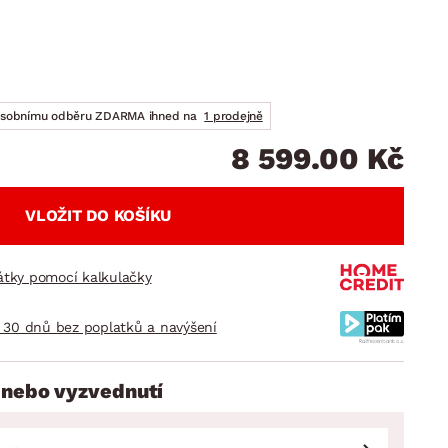
DOPLŇKY
VÁNOCE
ahradní doplňky
ahradní sestavy
osobnímu odběru ZDARMA ihned na
1 prodejně
8 599.00 Kč
VLOŽIT DO KOŠÍKU
látky pomocí kalkulačky
 30 dnů bez poplatků a navýšení
 nebo vyzvednutí