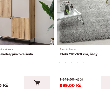
á skříňka
Eko koberec
 evoke/pískově šedá
Floki 120x170 cm, šedý
1 549.00 Kč
0 Kč
999.00 Kč