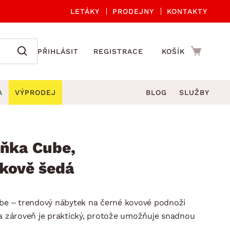
LETÁKY
PRODEJNY
KONTAKTY
PŘIHLÁSIT
REGISTRACE
KOŠÍK
A
VÝPRODEJ
BLOG
SLUŽBY
A ORGANIZACE
Zahradní sety
DROBNÉ BYTOVÉ DOPLŇKY
če
Kuchyňské příslušenství
íňka Cube,
adní židle a křesla
štníky
Kuchyňské doplňky
skově šedá
ahradní lavice
viny
Koupelnové doplňky
Zahradní stoly
lečení
Zahradní doplňky
ube – trendový nábytek na černé kovové podnoži
hradní houpačky
Zobrazit vše
 a zároveň je praktický, protože umožňuje snadnou
ahradní lehátka