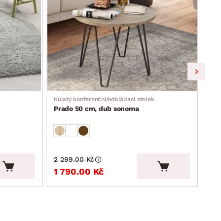
Kulatý konferenční/odkládací stolek
Kula
Prado 50 cm, dub sonoma
Pek
2 299.00 Kč
4 1
1 790.00 Kč
3 