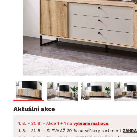
Jídelna
BYTOVÝ TEXTIL
STOLOVÁNÍ A VAŘE
Koupelnové ses
Dětský pokoj
Přikrývky
Jídelní servis
Jídelní sesta
Polštáře
Předsíň, šatna a chodba
Příbory
Zahradní sest
Koberce
Hrnce
Kuchyně
Závěsy a žaluzie
Pánve
Koupelna
Zobrazit vše
Zobrazit vše
Zahrada
VELIKONOCE
Domácnost
Aktuální akce
1. 8. - 31. 8. - Akce 1 + 1 na
vybrané matrace
.
1. 8. - 31. 8. - SLEVA AŽ 30 % na veškerý sortiment
ZAHRA