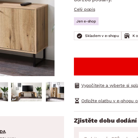
NÍ
DOMÁCÍ SPOTŘEBIČE
ZAHRADNÍ 
tavy
Z
Celý popis
vy
Z
Jen e-shop
avy
Skladem v e-shopu
K 
Vypočítejte a vyberte si sp
Odložte platbu v e-shopu o
Zjistěte dobu dodání
DA
.