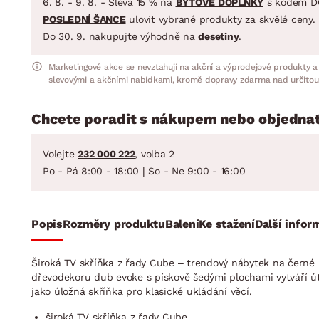
6. 8. - 9. 8. - Sleva 15 % na
BYTOVÉ DOPLŇKY
s kódem D
POSLEDNÍ ŠANCE
ulovit vybrané produkty za skvělé ceny.
Do 30. 9. nakupujte výhodně na
desetiny
.
Marketingové akce se nevztahují na akční a výprodejové produkty a
slevovými a akčními nabídkami, kromě dopravy zdarma nad určitou
Chcete poradit s nákupem nebo objednat
Volejte
232 000 222
, volba 2
Po - Pá 8:00 - 18:00 | So - Ne 9:00 - 16:00
Popis
Rozměry produktu
Balení
Ke stažení
Další infor
Široká TV skříňka z řady Cube – trendový nábytek na černé
dřevodekoru dub evoke s pískově šedými plochami vytváří útu
jako úložná skříňka pro klasické ukládání věcí.
široká TV skříňka z řady Cube