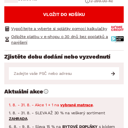
2 299.00 Kč
VLOŽIT DO KOŠÍKU
Vypočítejte a vyberte si splátky pomocí kalkulačky
Odložte platbu v e-shopu o 30 dnů bez poplatků a
navýšení
Zjistěte dobu dodání nebo vyzvednutí
Aktuální akce
1. 8. - 31. 8. - Akce 1 + 1 na
vybrané matrace
.
1. 8. - 31. 8. - SLEVA AŽ 30 % na veškerý sortiment
ZAHRADA
.
6. 8. - 9. 8. - Sleva 15 % na
BYTOVÉ DOPLŇKY
s kódem