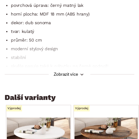
povrchová úprava: černý matný lak
horní plocha: MDF 18 mm (ABS hrany)
dekor: dub sonoma
tvar: kulatý
průměr: 50 cm
moderní stylový design
stabilní
skvěle pasuje také k nábytku na černé podnoži
Zobrazit více
doporučená nosnost do 20 kg
dodáváno v demontu
Další varianty
Výprodej
Výprodej