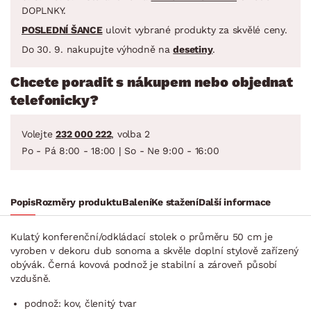
DOPLNKY.
POSLEDNÍ ŠANCE
ulovit vybrané produkty za skvělé ceny.
Do 30. 9. nakupujte výhodně na
desetiny
.
Chcete poradit s nákupem nebo objednat
telefonicky?
Volejte
232 000 222
, volba 2
Po - Pá 8:00 - 18:00 | So - Ne 9:00 - 16:00
Popis
Rozměry produktu
Balení
Ke stažení
Další informace
Kulatý konferenční/od­kládací stolek o průměru 50 cm je
vyroben v dekoru dub sonoma a skvěle doplní stylově zařízený
obývák. Černá kovová podnož je stabilní a zároveň působí
vzdušně.
podnož: kov, členitý tvar