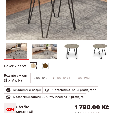
Dekor / barva
Rozměry v cm
50x40x50
80x40x80
98x40x61
(Š x V x H)
Skladem v e-shopu
K prohlédnutí na
3 prodejnách
K osobnímu odběru ZDARMA ihned na
1 prodejně
1 790.00 Kč
Ušetříte
-22%
509.00 Kč