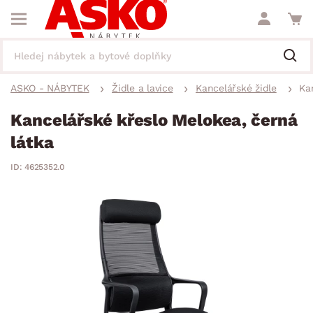
ASKO - NÁBYTEK
Židle a lavice
Kancelářské židle
Ka
Kancelářské křeslo Melokea, černá
látka
ID: 4625352.0