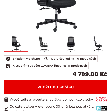
Skladem v e-shopu
K prohlédnutí na
10 prodejnách
K osobnímu odběru ZDARMA ihned na
11 prodejnách
4 799.00 Kč
VLOŽIT DO KOŠÍKU
Vypočítejte a vyberte si splátky pomocí kalkulačky
Odložte platbu v e-shopu o 30 dnů bez poplatků a