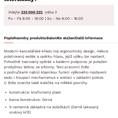
Volejte
232 000 222
, volba 2
Po - Pá 8:00 - 18:00 | So - Ne 9:00 - 16:00
Popis
Rozměry produktu
Balení
Ke stažení
Další informace
Moderní kancelářské křeslo má ergonomický design, měkce
polstrovaný sedák a opěrku hlavu, jejíž výšku lze nastavit.
Pohodlně tvarovaný opěrák s bederní podporou je potažen
prodyšnou látkou ze síťoviny. Tato pracovní židle
s područkami nabízí klasickou funkci výškového nastavení
sedu i houpací mechanismus s aretací v základní poloze.
U židle oceníte také kolečka na měkké povrchy.
konstrukce: kov/tvrzený plast
barva konstrukce: černá
5-ramenná základna na kolečkách (černě lakovaný
ocelový kříž)