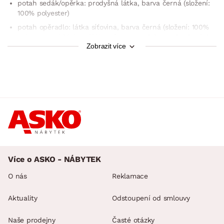
potah sedák/opěrka: prodyšná látka, barva černá (složení:
100% polyester)
potah opěradlo: látka síťovina, barva černá (složení: 100%
polyester, zajišťuje vyšší komfort a prodyšnost dotykových
Zobrazit více
partií = lepší hygiena)
boční područky (plast, zaoblený tvar)
sedák: měkký vypolstrovaný sedák (výška cca 10 cm)
opěrák: pohodlný anatomický tvar, komfortně pružný,
prodyšný, výrazná bederní podpora
1 x opěrka krku/hlavy (polstrovaná, výškově nastavitelná
v rozsahu 0–6 cm)
páčka pro ovládání funkcí pod sedákem
funkce výškového nastavení
Více o ASKO - NÁBYTEK
funkce opěráku (poloha pevná nebo houpací, aretace
v 1 základní poloze)
O nás
Reklamace
kolečka: průměr 50 mm, na měkké povrchy
Aktuality
Odstoupení od smlouvy
výška sedu: 40,5–47,5 cm
výška područek: 64,5–71,5 cm
Naše prodejny
Časté otázky