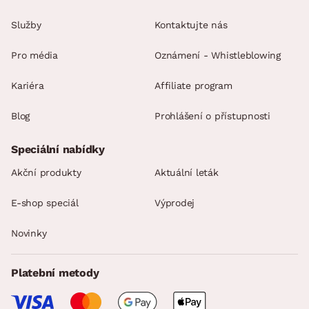
šířka sedáku: 51 cm
Služby
Kontaktujte nás
hloubka sedáku: 49 cm
doporučená nosnost do 120 kg
Pro média
Oznámení - Whistleblowing
solidní zpracování
Kariéra
Affiliate program
dodáváno v demontu
Blog
Prohlášení o přístupnosti
Speciální nabídky
Akční produkty
Aktuální leták
E-shop speciál
Výprodej
Novinky
Platební metody