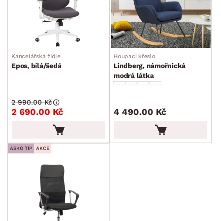
Kancelářská židle
Houpací křeslo
Epos, bílá/šedá
Lindberg, námořnická
modrá látka
2 990.00 Kč
2 690.00 Kč
4 490.00 Kč
ASKO TIP
AKCE