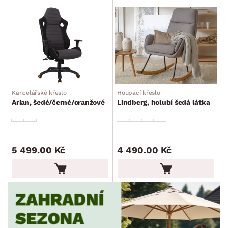
SKLADOVOST
min.
cm
max.
cm
Kancelářské křeslo
Houpací křeslo
Arian, šedé/černé/oranžové
Lindberg, holubí šedá látka
5 499.00 Kč
4 490.00 Kč