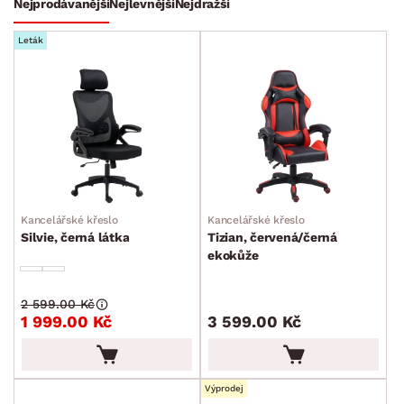
Nejprodávanější
Nejlevnější
Nejdražší
BARVA
Leták
ROZMĚRY
MATERIÁL
Kancelářské křeslo
Kancelářské křeslo
min.
cm
max.
cm
Silvie, černá látka
Tizian, červená/černá
ekokůže
FUNKCE
min.
cm
max.
cm
2 599.00 Kč
STYL
1 999.00 Kč
3 599.00 Kč
min.
cm
max.
cm
MÍSTNOST
min.
cm
max.
cm
Výprodej