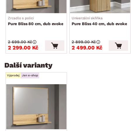
Zrcadlo s policí
Univerzální skříňka
Pure Bliss 80 cm, dub evoke
Pure Bliss 40 cm, dub evoke
2 699.00 Kč
2 899.00 Kč
2 299.00 Kč
2 499.00 Kč
Další varianty
Výprodej
Jen e-shop