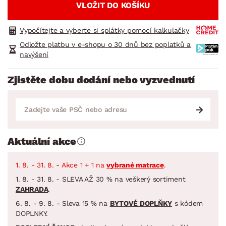
VLOŽIT DO KOŠÍKU
Vypočítejte a vyberte si splátky pomocí kalkulačky
Odložte platbu v e-shopu o 30 dnů bez poplatků a
navýšení
Zjistěte dobu dodání nebo vyzvednutí
Aktuální akce
1. 8. - 31. 8. - Akce 1 + 1 na
vybrané matrace
.
1. 8. - 31. 8. - SLEVA AŽ 30 % na veškerý sortiment
ZAHRADA
.
6. 8. - 9. 8. - Sleva 15 % na
BYTOVÉ DOPLŇKY
s kódem
DOPLNKY.