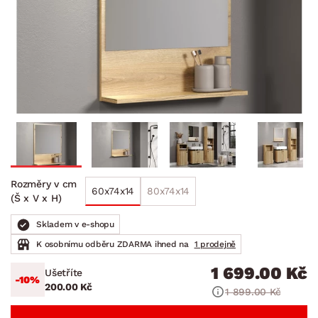
Rozměry v cm
60x74x14
80x74x14
(Š x V x H)
Skladem v e-shopu
K osobnímu odběru ZDARMA ihned na
1 prodejně
1 699.00 Kč
Ušetříte
-10%
200.00 Kč
1 899.00 Kč