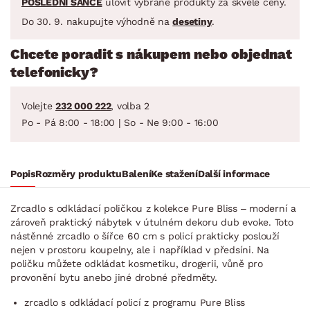
POSLEDNÍ ŠANCE
ulovit vybrané produkty za skvělé ceny.
Do 30. 9. nakupujte výhodně na
desetiny
.
Chcete poradit s nákupem nebo objednat
telefonicky?
Volejte
232 000 222
, volba 2
Po - Pá 8:00 - 18:00 | So - Ne 9:00 - 16:00
Popis
Rozměry produktu
Balení
Ke stažení
Další informace
Zrcadlo s odkládací poličkou z kolekce Pure Bliss – moderní a
zároveň praktický nábytek v útulném dekoru dub evoke. Toto
nástěnné zrcadlo o šířce 60 cm s policí prakticky poslouží
nejen v prostoru koupelny, ale i například v předsíni. Na
poličku můžete odkládat kosmetiku, drogerii, vůně pro
provonění bytu anebo jiné drobné předměty.
zrcadlo s odkládací policí z programu Pure Bliss