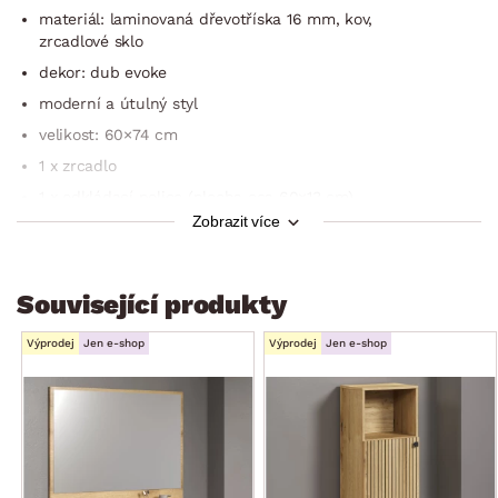
materiál: laminovaná dřevotříska 16 mm, kov,
zrcadlové sklo
dekor: dub evoke
moderní a útulný styl
velikost: 60×74 cm
1 x zrcadlo
1 x odkládací police (plocha cca 60×13 cm)
Zobrazit více
pro zavěšení na stěnu (zadní 2-bodové zavěšení)
doporučená nosnost do 2 kg
do koupelny, předsíně i chodby
Související produkty
dodáváno v demontu
Výprodej
Jen e-shop
Výprodej
Jen e-shop