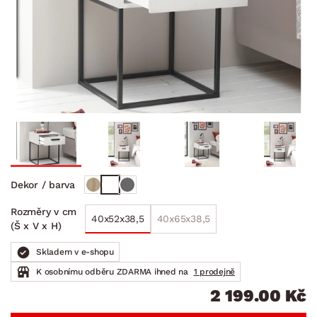
Dekor / barva
Rozměry v cm
40x52x38,5
40x65x38,5
(Š x V x H)
Skladem v e-shopu
K osobnímu odběru ZDARMA ihned na
1 prodejně
2 199.00 Kč