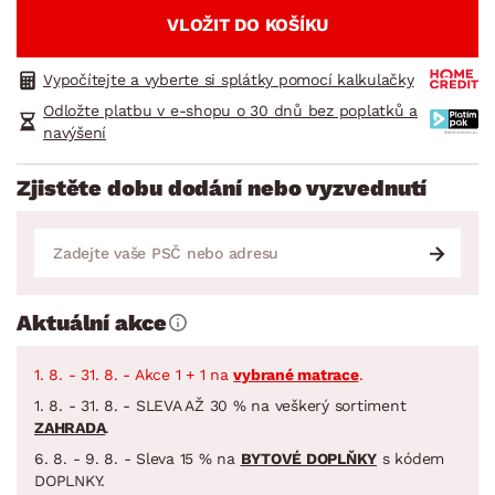
VLOŽIT DO KOŠÍKU
Vypočítejte a vyberte si splátky pomocí kalkulačky
Odložte platbu v e-shopu o 30 dnů bez poplatků a
navýšení
Zjistěte dobu dodání nebo vyzvednutí
Aktuální akce
1. 8. - 31. 8. - Akce 1 + 1 na
vybrané matrace
.
1. 8. - 31. 8. - SLEVA AŽ 30 % na veškerý sortiment
ZAHRADA
.
6. 8. - 9. 8. - Sleva 15 % na
BYTOVÉ DOPLŇKY
s kódem
DOPLNKY.