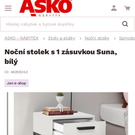
ASKO - NÁBYTEK
Stoly a stolky
Noční stolky
Samosta
Noční stolek s 1 zásuvkou Suna,
bílý
ID: 4625924.0
Jen e-shop