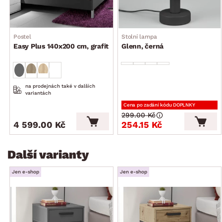
Postel
Stolní lampa
Easy Plus 140x200 cm, grafit
Glenn, černá
na prodejnách také v dalších
variantách
Cena po zadání kódu DOPLNKY
299.00 Kč
4 599.00 Kč
254.15 Kč
Další varianty
Jen e-shop
Jen e-shop