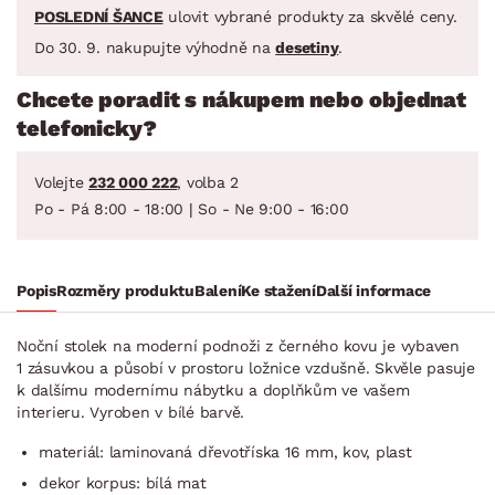
POSLEDNÍ ŠANCE
ulovit vybrané produkty za skvělé ceny.
Do 30. 9. nakupujte výhodně na
desetiny
.
Chcete poradit s nákupem nebo objednat
telefonicky?
Volejte
232 000 222
, volba 2
Po - Pá 8:00 - 18:00 | So - Ne 9:00 - 16:00
Popis
Rozměry produktu
Balení
Ke stažení
Další informace
Noční stolek na moderní podnoži z černého kovu je vybaven
1 zásuvkou a působí v prostoru ložnice vzdušně. Skvěle pasuje
k dalšímu modernímu nábytku a doplňkům ve vašem
interieru. Vyroben v bílé barvě.
materiál: laminovaná dřevotříska 16 mm, kov, plast
dekor korpus: bílá mat