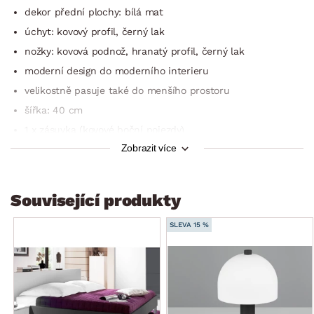
dekor přední plochy: bílá mat
úchyt: kovový profil, černý lak
nožky: kovová podnož, hranatý profil, černý lak
moderní design do moderního interieru
velikostně pasuje také do menšího prostoru
šířka: 40 cm
1 x zásuvka (kovové boční pojezdy)
Zobrazit více
stabilní
doporučená nosnost horní plochy do 15 kg
doporučená nosnost zásuvky do 5 kg
Související produkty
dodáváno v demontu
SLEVA 15 %