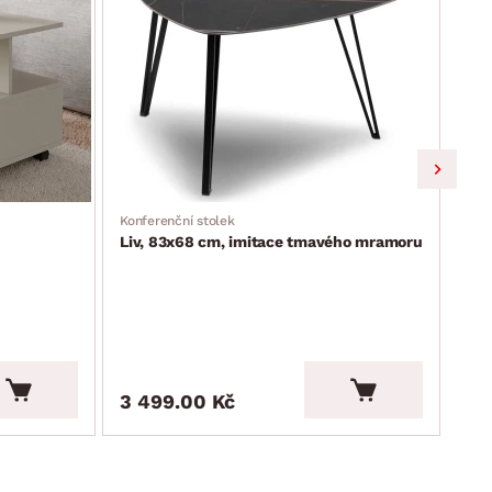
Konferenční stolek
Kula
Liv, 83x68 cm, imitace tmavého mramoru
Liv
3 499.00 Kč
2 