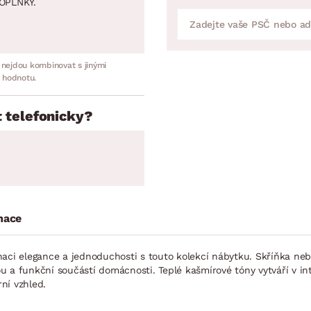
OPLNKY.
 nejdou kombinovat s jinými
 hodnotu.
 telefonicky?
mace
inaci elegance a jednoduchosti s touto kolekcí nábytku. Skříňka 
kou a funkční součástí domácnosti. Teplé kašmírové tóny vytváří v i
ní vzhled.