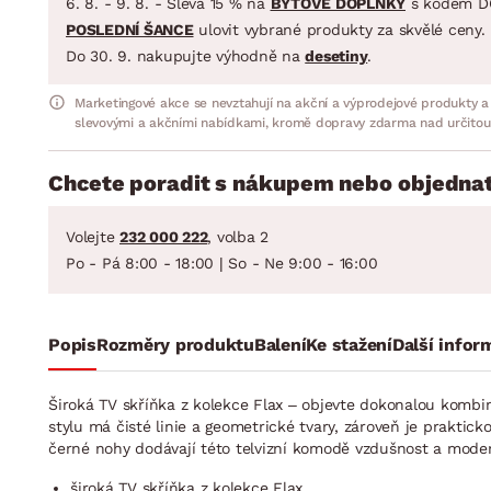
6. 8. - 9. 8. - Sleva 15 % na
BYTOVÉ DOPLŇKY
s kódem D
POSLEDNÍ ŠANCE
ulovit vybrané produkty za skvělé ceny.
Do 30. 9. nakupujte výhodně na
desetiny
.
Marketingové akce se nevztahují na akční a výprodejové produkty a
slevovými a akčními nabídkami, kromě dopravy zdarma nad určitou
Chcete poradit s nákupem nebo objednat
Volejte
232 000 222
, volba 2
Po - Pá 8:00 - 18:00 | So - Ne 9:00 - 16:00
Popis
Rozměry produktu
Balení
Ke stažení
Další infor
Široká TV skříňka z kolekce Flax – objevte dokonalou komb
stylu má čisté linie a geometrické tvary, zároveň je praktic
černé nohy dodávají této telvizní komodě vzdušnost a moder
široká TV skříňka z kolekce Flax