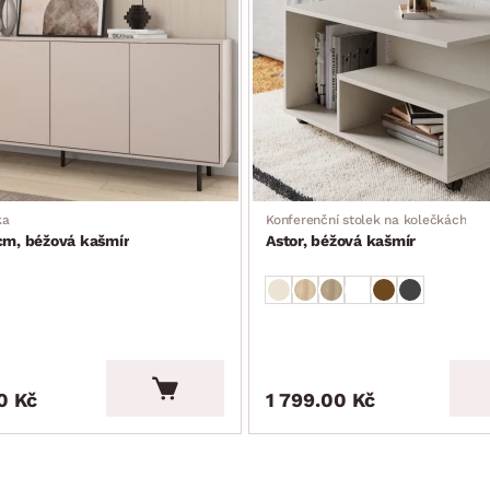
ka
Konferenční stolek na kolečkách
cm, béžová kašmír
Astor, béžová kašmír
0 Kč
1 799.00 Kč