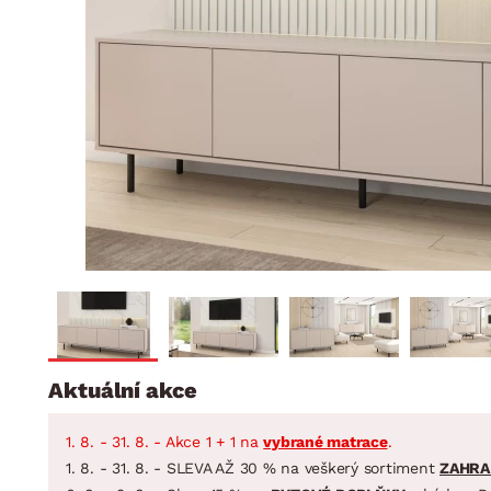
Jídelna
BYTOVÝ TEXTIL
STOLOVÁNÍ A VAŘE
Koupelnové ses
Dětský pokoj
Přikrývky
Jídelní servis
Jídelní sesta
Polštáře
Předsíň, šatna a chodba
Příbory
Zahradní sest
Koberce
Hrnce
Kuchyně
Závěsy a žaluzie
Pánve
Koupelna
Zobrazit vše
Zobrazit vše
Zahrada
VELIKONOCE
Domácnost
Aktuální akce
1. 8. - 31. 8. - Akce 1 + 1 na
vybrané matrace
.
1. 8. - 31. 8. - SLEVA AŽ 30 % na veškerý sortiment
ZAHRA