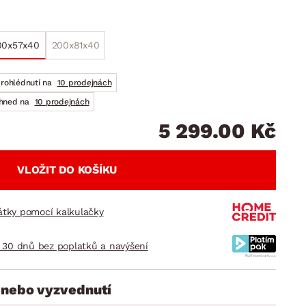
DOPLŇKY
VÁNOCE
ahradní doplňky
ahradní sestavy
00x57x40
200x81x40
prohlédnutí na
10 prodejnách
ihned na
10 prodejnách
5 299.00 Kč
VLOŽIT DO KOŠÍKU
látky pomocí kalkulačky
 30 dnů bez poplatků a navýšení
 nebo vyzvednutí