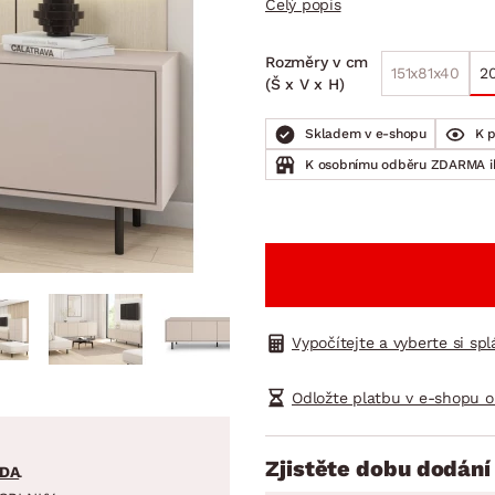
Celý popis
NÍ
DOMÁCÍ SPOTŘEBIČE
ZAHRADNÍ 
tavy
Z
Rozměry v cm
vy
Z
151x81x40
2
(Š x V x H)
avy
Skladem v e-shopu
K 
K osobnímu odběru ZDARMA 
Vypočítejte a vyberte si sp
Odložte platbu v e-shopu o
Zjistěte dobu dodání
DA
.