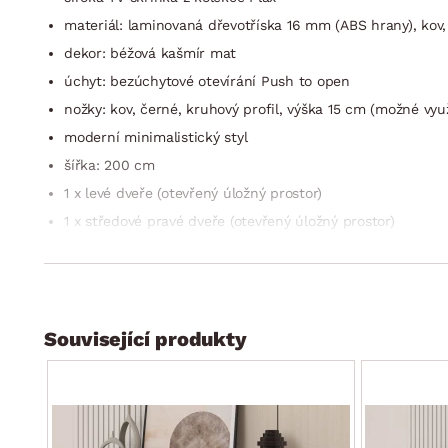
materiál: laminovaná dřevotříska 16 mm (ABS hrany), kov,
dekor: béžová kašmír mat
úchyt: bezúchytové otevírání Push to open
nožky: kov, černé, kruhový profil, výška 15 cm (možné vyu
moderní minimalistický styl
šířka: 200 cm
1 x levé dveře (otevřený úložný prostor)
1 x středové pravé dveře (otevřený úložný prostor)
1 x středové levé dveře (otevřený úložný prostor)
1 x pravé dveře (otevřený úložný prostor)
horní plocha: 200×40 cm
doporučená nosnost horní plochy do 30 kg
Související produkty
využití také jako univerzální úložná skříňka
stabilní
dodáváno v demontu