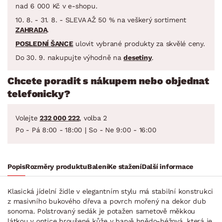
nad 6 000 Kč v e-shopu.
10. 8. - 31. 8. - SLEVA AŽ 50 % na veškerý sortiment
ZAHRADA
.
POSLEDNÍ ŠANCE
ulovit vybrané produkty za skvělé ceny.
Do 30. 9. nakupujte výhodně na
desetiny
.
Chcete poradit s nákupem nebo objednat
telefonicky?
Volejte
232 000 222
, volba 2
Po - Pá 8:00 - 18:00 | So - Ne 9:00 - 16:00
Popis
Rozměry produktu
Balení
Ke stažení
Další informace
Klasická jídelní židle v elegantním stylu má stabilní konstrukci
z masivního bukového dřeva a povrch mořený na dekor dub
sonoma. Polstrovaný sedák je potažen sametově měkkou
látkou v optice broušené kůže v barvě hnědo-béžová, která je