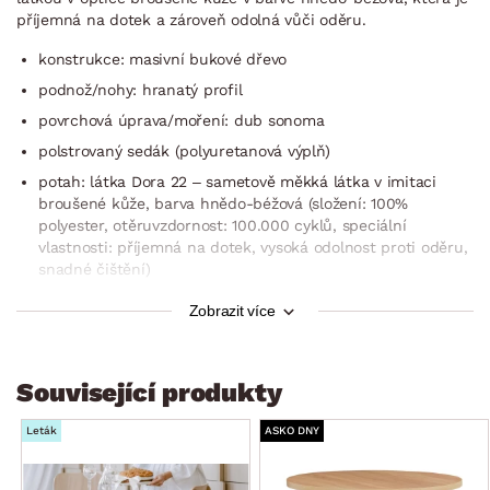
příjemná na dotek a zároveň odolná vůči oděru.
konstrukce: masivní bukové dřevo
podnož/nohy: hranatý profil
povrchová úprava/moření: dub sonoma
polstrovaný sedák (polyuretanová výplň)
potah: látka Dora 22 – sametově měkká látka v imitaci
broušené kůže, barva hnědo-béžová (složení: 100%
polyester, otěruvzdornost: 100.000 cyklů, speciální
vlastnosti: příjemná na dotek, vysoká odolnost proti oděru,
snadné čištění)
sedák: klasicky tuhý
Zobrazit více
opěrák: vysoký
výška sedu: 47 cm
Související produkty
hloubka sedu: 40 cm
výška opěradla: 49 cm
Leták
ASKO DNY
klasický elegantní styl
doporučená nosnost do 120 kg