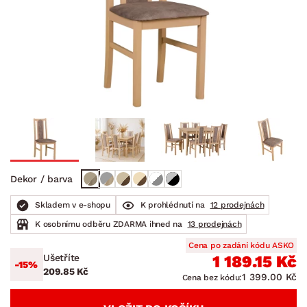
Dekor / barva
Skladem v e-shopu
K prohlédnutí na
12 prodejnách
K osobnímu odběru ZDARMA ihned na
13 prodejnách
Cena po zadání kódu ASKO
Ušetříte
1 189.15 Kč
-15%
209.85 Kč
1 399.00 Kč
Cena bez kódu: