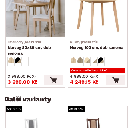
dodáváno smontované
Čtvercový jídelní stůl
Kulatý jídelní stůl
Norveg 80x80 cm, dub
Norveg 100 cm, dub sonoma
sonoma
Cena po zadání kódu ASKO
3 999.00 Kč
4 999.00 Kč
3 699.00 Kč
4 249.15 Kč
Další varianty
ASKO DNY
ASKO DNY