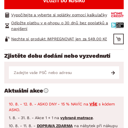
VLOŽIT DO KOŠÍKU
Vypočítejte a vyberte si splátky pomocí kalkulačky
Odložte platbu v e-shopu o 30 dnů bez poplatků a
navýšení
Nechte si produkt IMPREGNOVAT jen za 549.00 Kč
Zjistěte dobu dodání nebo vyzvednutí
Aktuální akce
10. 8. - 12. 8. - ASKO DNY - 15 % NAVÍC na
VŠE
s kódem
ASKO.
1. 8. - 31. 8. - Akce 1 + 1 na
vybrané matrace
.
10. 8. - 11. 8. -
DOPRAVA ZDARMA
na nábytek při nákupu