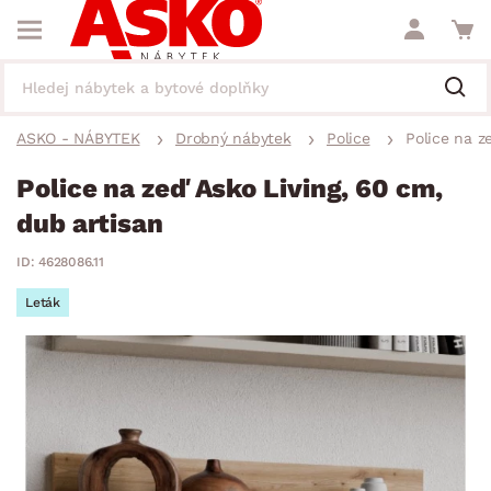
ASKO - NÁBYTEK
Drobný nábytek
Police
Police na z
Police na zeď Asko Living, 60 cm,
dub artisan
ID: 4628086.11
Leták