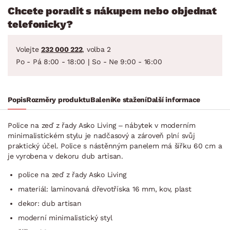
Chcete poradit s nákupem nebo objednat
telefonicky?
Volejte
232 000 222
, volba 2
Po - Pá 8:00 - 18:00 | So - Ne 9:00 - 16:00
Popis
Rozměry produktu
Balení
Ke stažení
Další informace
Police na zeď z řady Asko Living – nábytek v moderním
minimalistickém stylu je nadčasový a zároveň plní svůj
praktický účel. Police s nástěnným panelem má šířku 60 cm a
je vyrobena v dekoru dub artisan.
police na zeď z řady Asko Living
materiál: laminovaná dřevotříska 16 mm, kov, plast
dekor: dub artisan
moderní minimalistický styl