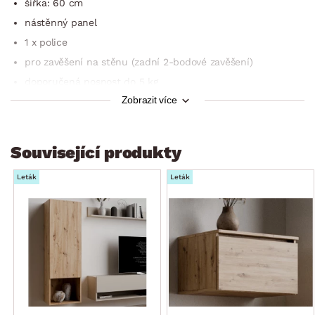
šířka: 60 cm
nástěnný panel
1 x police
pro zavěšení na stěnu (zadní 2-bodové zavěšení)
doporučená nosnost do 5 kg
Zobrazit více
český výrobek
dodáváno v demontu
Související produkty
Leták
Leták