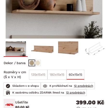
Dekor / barva
Rozměry v cm
135x15x15
180x15x15
60x15x15
(Š x V x H)
Skladem v e-shopu
K prohlédnutí na
12 prodejnách
K osobnímu odběru ZDARMA ihned na
13 prodejnách
399.00 Kč
Ušetříte
-16%
80.00 Kč