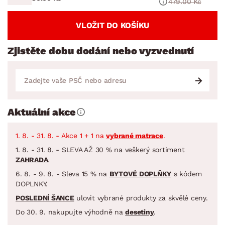
479.00 Kč
VLOŽIT DO KOŠÍKU
Zjistěte dobu dodání nebo vyzvednutí
Aktuální akce
1. 8. - 31. 8. - Akce 1 + 1 na
vybrané matrace
.
1. 8. - 31. 8. - SLEVA AŽ 30 % na veškerý sortiment
ZAHRADA
.
6. 8. - 9. 8. - Sleva 15 % na
BYTOVÉ DOPLŇKY
s kódem
DOPLNKY.
POSLEDNÍ ŠANCE
ulovit vybrané produkty za skvělé ceny.
Do 30. 9. nakupujte výhodně na
desetiny
.