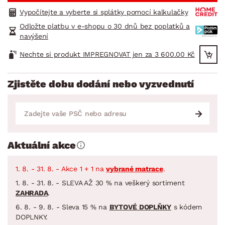
Vypočítejte a vyberte si splátky pomocí kalkulačky
Odložte platbu v e-shopu o 30 dnů bez poplatků a
navýšení
Nechte si produkt IMPREGNOVAT jen za 3 600.00 Kč
Zjistěte dobu dodání nebo vyzvednutí
Aktuální akce
1. 8. - 31. 8. - Akce 1 + 1 na
vybrané matrace
.
1. 8. - 31. 8. - SLEVA AŽ 30 % na veškerý sortiment
ZAHRADA
.
6. 8. - 9. 8. - Sleva 15 % na
BYTOVÉ DOPLŇKY
s kódem
DOPLNKY.