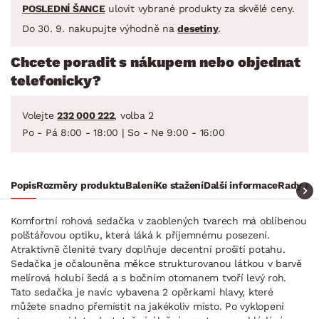
POSLEDNÍ ŠANCE
ulovit vybrané produkty za skvělé ceny.
Do 30. 9. nakupujte výhodně na
desetiny
.
Chcete poradit s nákupem nebo objednat
telefonicky?
Volejte
232 000 222
, volba 2
Po - Pá 8:00 - 18:00 | So - Ne 9:00 - 16:00
Popis
Rozměry produktu
Balení
Ke stažení
Další informace
Rady a t
Komfortní rohová sedačka v zaoblených tvarech má oblíbenou
polštářovou optiku, která láká k příjemnému posezení.
Atraktivně členité tvary doplňuje decentní prošití potahu.
Sedačka je očalouněna měkce strukturovanou látkou v barvě
melírová holubí šedá a s bočním otomanem tvoří levý roh.
Tato sedačka je navíc vybavena 2 opěrkami hlavy, které
můžete snadno přemístit na jakékoliv místo. Po vyklopení