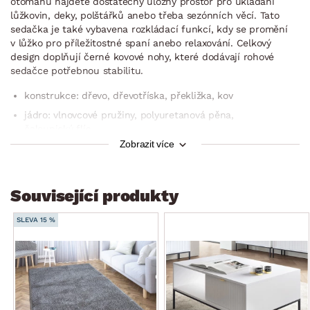
otomanu najdete dostatečný úložný prostor pro ukládání
lůžkovin, deky, polštářků anebo třeba sezónních věcí. Tato
sedačka je také vybavena rozkládací funkcí, kdy se promění
v lůžko pro příležitostné spaní anebo relaxování. Celkový
design doplňují černé kovové nohy, které dodávají rohové
sedačce potřebnou stabilitu.
konstrukce: dřevo, dřevotříska, překližka, kov
jádro: vlnovcové pružiny, polyuretanová pěna,
čalounický flís
Zobrazit více
potah: látka Aragon 90 – měkce strukturovaná žinilková
látka, barva melírová holubí šedá (složení: 95% PES/5% NY,
otěruvzdornost: 60.000 cyklů)
Související produkty
včetně potažení zadní části (možné umístění i v prostoru)
členitá polštářová optika
SLEVA 15 %
decentní prošití potahu
rohový půdorys – levý roh (otoman umístěn vlevo)
pravá područka: měkce vypolstrovaná
sedák: měkčí komfort, prostorný