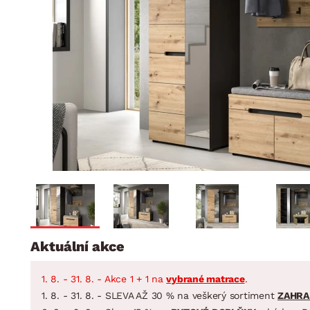
Jídelna
BYTOVÝ TEXTIL
STOLOVÁNÍ A VAŘE
Koupelnové ses
Dětský pokoj
Přikrývky
Jídelní servis
Jídelní sesta
Polštáře
Předsíň, šatna a chodba
Příbory
Zahradní sest
Koberce
Hrnce
Kuchyně
Závěsy a žaluzie
Pánve
Koupelna
Zobrazit vše
Zobrazit vše
Zahrada
VELIKONOCE
Domácnost
Aktuální akce
1. 8. - 31. 8. - Akce 1 + 1 na
vybrané matrace
.
1. 8. - 31. 8. - SLEVA AŽ 30 % na veškerý sortiment
ZAHRA