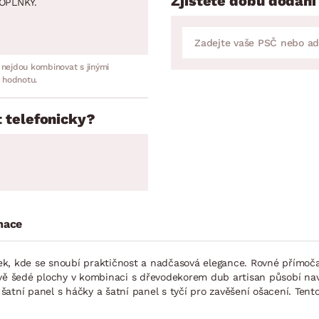
Zjistěte dobu dodání
OPLNKY.
 nejdou kombinovat s jinými
 hodnotu.
 telefonicky?
mace
k, kde se snoubí praktičnost a nadčasová elegance. Rovné přímoča
avě šedé plochy v kombinaci s dřevodekorem dub artisan působí na
šatní panel s háčky a šatní panel s tyčí pro zavěšení ošacení. Tento 