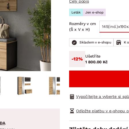
Celý popis
NÍ
DOMÁCÍ SPOTŘEBIČE
ZAHRADNÍ 
tavy
Z
Leták
Jen e-shop
vy
Z
Rozměry v cm
145(ind.)x190x
avy
(Š x V x H)
Skladem v e-shopu
K 
Ušetříte
-12%
1 800.00 Kč
Vypočítejte a vyberte si sp
Odložte platbu v e-shopu o
DA
.