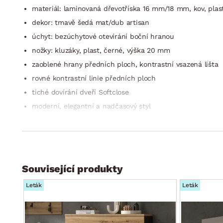
materiál: laminovaná dřevotříska 16 mm/18 mm, kov, plast
dekor: tmavě šedá mat/dub artisan
úchyt: bezúchytové otevírání boční hranou
nožky: kluzáky, plast, černé, výška 20 mm
zaoblené hrany předních ploch, kontrastní vsazená lišta
rovné kontrastní linie předních ploch
tiché dovírání dveří Softclose
moderní, elegantní a nadčasový styl
jednotlivé díly mohou tvořit kompaktní celek anebo být 
šířka: min. 145 cm (dle ind. rozmístění)
certifikát výrobku FSC (dřevěný materiál pocházející z ek
kvalita/péče: kvalitní materiály a solidní zpracování zaj
Související produkty
dodáváno bez horního podsedáku (podsedák k zakoupení
Leták
Leták
dodáváno v demontu
Předsíňová sestava je složena ze 4 částí: