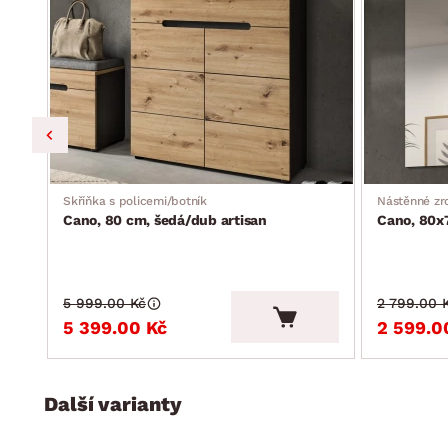
předsíňová skříň se zrcadlem: 2 x dveře (úložný prostor, 
ukotvení ke stěně, 65×190×37 cm
předsíňová lavice: 1 x levé dveře (otevřený úložný prostor
rozměry: 80×45×37 cm
šatní panel s háčky: 3 x háček na šaty, tašky nebo klíče 
šatní panel s tyčí: 1 x police (doporučená nosnost do 3 kg
Skříňka s policemi/botník
Nástěnné zr
Cano, 80 cm, šedá/dub artisan
Cano, 80x
5 999.00 Kč
2 799.00 
5 399.00 Kč
2 599.0
Další varianty