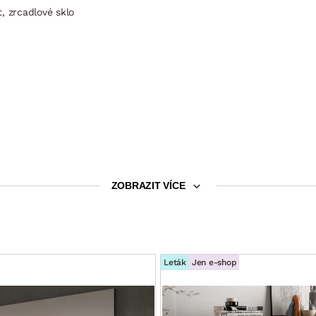
, zrcadlové sklo
rozmístěny samostatně
ZOBRAZIT VÍCE
ologicky obhospodařených certifikovaných le­sů)
išťují dlouhou životnost a stabilitu, povrchy se snadno udržují a č
 samostatně)
Leták
Jen e-shop