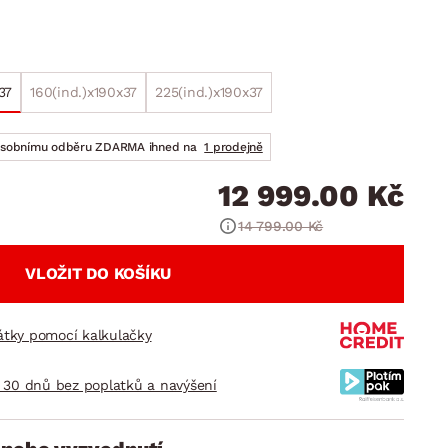
DOPLŇKY
VÁNOCE
ahradní doplňky
ahradní sestavy
37
160(ind.)x190x37
225(ind.)x190x37
osobnímu odběru ZDARMA ihned na
1 prodejně
12 999.00 Kč
14 799.00 Kč
VLOŽIT DO KOŠÍKU
látky pomocí kalkulačky
 30 dnů bez poplatků a navýšení