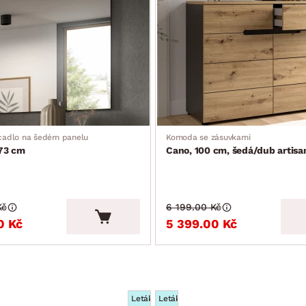
5 x police – výškově nastavitelné/vyj­mutelné, 1 x kovová výsuvná ša
), 1 x pravé dveře (otevřený úložný prostor), využití jako botník ne
(kov, černá), rozměry: 80×23×3 cm
), 1 x závěsná šatní tyč (kov, černá), rozměry: 80×50×27 cm
cadlo na šedém panelu
Komoda se zásuvkami
73 cm
Cano, 100 cm, šedá/dub artisa
Kč
6 199.00 Kč
0 Kč
5 399.00 Kč
Leták
Leták