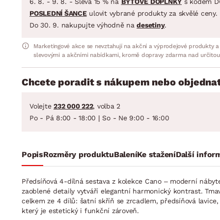
6. 8. - 9. 8. - Sleva 15 % na
BYTOVÉ DOPLŇKY
s kódem D
POSLEDNÍ ŠANCE
ulovit vybrané produkty za skvělé ceny.
Do 30. 9. nakupujte výhodně na
desetiny
.
Marketingové akce se nevztahují na akční a výprodejové produkty a
slevovými a akčními nabídkami, kromě dopravy zdarma nad určitou
Chcete poradit s nákupem nebo objednat
Volejte
232 000 222
, volba 2
Po - Pá 8:00 - 18:00 | So - Ne 9:00 - 16:00
Popis
Rozměry produktu
Balení
Ke stažení
Další infor
Předsíňová 4-dílná sestava z kolekce Cano – moderní nábyte
zaoblené detaily vytváří elegantní harmonický kontrast. Tm
celkem ze 4 dílů: šatní skříň se zrcadlem, předsíňová lavice, 
který je estetický i funkční zároveň.