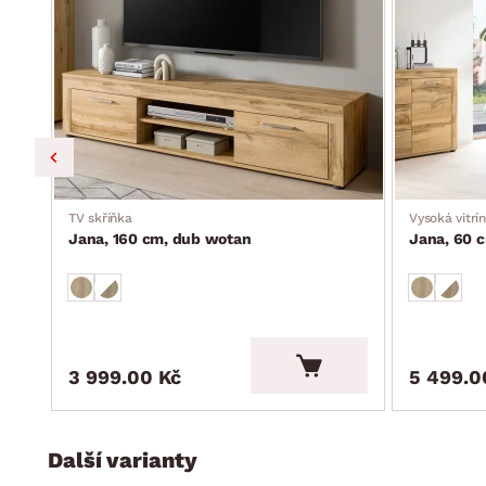
dodáváno v demontu
TV skříňka
Vysoká vitrí
Jana, 160 cm, dub wotan
Jana, 60 
3 999.00 Kč
5 499.0
Další varianty