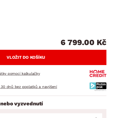
DOPLŇKY
VÁNOCE
ahradní doplňky
ahradní sestavy
6 799.00 Kč
VLOŽIT DO KOŠÍKU
látky pomocí kalkulačky
 30 dnů bez poplatků a navýšení
 nebo vyzvednutí