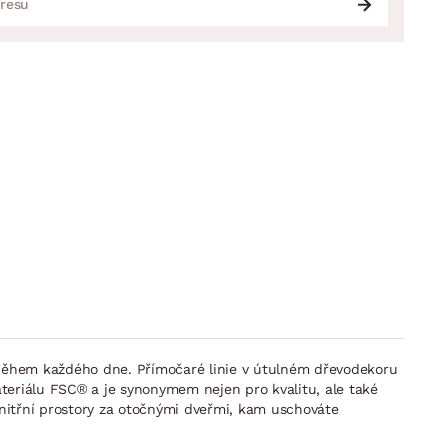
během každého dne. Přímočaré linie v útulném dřevodekoru
teriálu FSC® a je synonymem nejen pro kvalitu, ale také
vnitřní prostory za otočnými dveřmi, kam uschováte