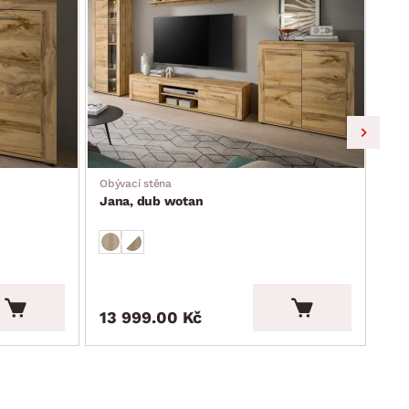
Obývací stěna
Obdé
Jana, dub wotan
Tita
13 999.00 Kč
4 