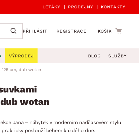
LETÁKY
PRODEJNY
KONTAKTY
PŘIHLÁSIT
REGISTRACE
KOŠÍK
A
VÝPRODEJ
BLOG
SLUŽBY
, 125 cm, dub wotan
A ORGANIZACE
Zahradní sety
DROBNÉ BYTOVÉ DOPLŇKY
če
Kuchyňské příslušenství
suvkami
adní židle a křesla
štníky
Kuchyňské doplňky
 dub wotan
ahradní lavice
viny
Koupelnové doplňky
Zahradní stoly
lečení
Zahradní doplňky
ekce Jana – nábytek v moderním nadčasovém stylu
hradní houpačky
Zobrazit vše
ň prakticky poslouží během každého dne.
ahradní lehátka