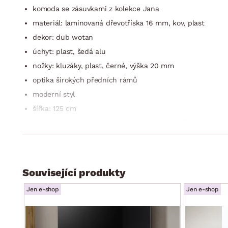
komoda se zásuvkami z kolekce Jana
materiál: laminovaná dřevotříska 16 mm, kov, plast
dekor: dub wotan
úchyt: plast, šedá alu
nožky: kluzáky, plast, černé, výška 20 mm
optika širokých předních rámů
moderní styl
šířka: 125 cm
1 x levé dveře (úložný prostor, 2 x police – výškově nastavi
3 x zásuvka (kovové boční pojezdy)
1 x pravé dveře (úložný prostor, 2 x police – výškově nasta
doporučená nosnost horní plochy do 25 kg
Související produkty
doporučená nosnost polic do 5 kg
Jen e-shop
Jen e-shop
zadní ukotvení ke stěně
certifikát výrobku FSC (dřevěný materiál pocházející z ek
kvalita/péče: kvalitní materiály a solidní zpracování zaj