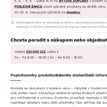
6. 8. - 9. 8. - Sleva 15 % na
BYTOVÉ DOPLŇKY
s kódem D
POSLEDNÍ ŠANCE
ulovit vybrané produkty za skvělé ceny.
Do 30. 9. nakupujte výhodně na
desetiny
.
Marketingové akce se nevztahují na akční a výprodejové produkty a
slevovými a akčními nabídkami, kromě dopravy zdarma nad určitou
Chcete poradit s nákupem nebo objednat
Volejte
232 000 222
, volba 2
Po - Pá 8:00 - 18:00 | So - Ne 9:00 - 16:00
Popis
Rozměry produktu
Balení
Ke stažení
Další infor
Komoda se zásuvkami z kolekce Jana – nábytek v moderním 
dub wotan navíc zvýrazňuje oblíbená optika širokých přední
pro udržitelnost a ochranu životního prostředí. Komoda o ší
například oblečení nebo větší předměty. Tato skříňka tak b