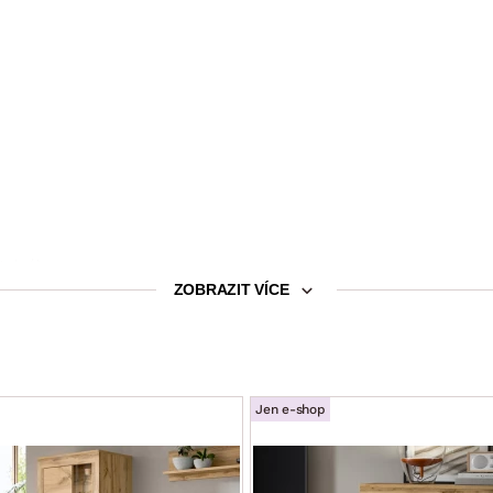
telná)
ZOBRAZIT VÍCE
vitelná)
Jen e-shop
ologicky obhospodařených certifikovaných le­sů)
išťují dlouhou životnost a stabilitu, povrchy se snadno udržují a č