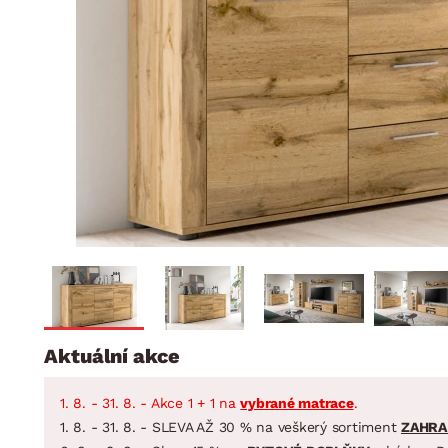
Jídelna
BYTOVÝ TEXTIL
STOLOVÁNÍ A VAŘE
Koupelnové ses
Dětský pokoj
Přikrývky
Jídelní servis
Jídelní sesta
Polštáře
Předsíň, šatna a chodba
Příbory
Zahradní sest
Koberce
Hrnce
Kuchyně
Závěsy a žaluzie
Pánve
Koupelna
Zobrazit vše
Zobrazit vše
Zahrada
VELIKONOCE
Domácnost
Aktuální akce
1. 8. - 31. 8. - Akce 1 + 1 na
vybrané matrace
.
1. 8. - 31. 8. - SLEVA AŽ 30 % na veškerý sortiment
ZAHRA