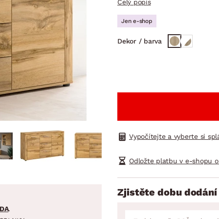
Celý popis
NÍ
DOMÁCÍ SPOTŘEBIČE
ZAHRADNÍ 
tavy
Z
Jen e-shop
vy
Z
Dekor / barva
avy
Vypočítejte a vyberte si sp
Odložte platbu v e-shopu o
Zjistěte dobu dodání
DA
.